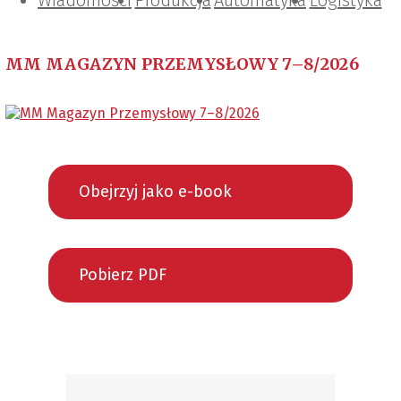
Wiadomości
Projektowanie i konstrukcje
Zarządzanie i IT
Tematy specjalne
Produkcja
Automatyka
Logistyka
MM MAGAZYN PRZEMYSŁOWY 7–8/2026
Obejrzyj jako e-book
Pobierz PDF