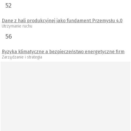
52
Dane z hali produkcyjnej jako fundament Przemysłu 4.0
Utrzymanie ruchu
56
Ryzyka klimatyczne a bezpieczeństwo energetyczne firm
Zarządzanie i strategia
PO GODZINACH
58
Ze świata nauki i techniki