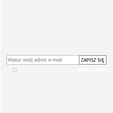
NEWSLETTER
ZAPISZ SIĘ
Zobacz więcej
Wyrażam zgodę na otrzymywanie informacji handlowej kierowanej do mnie za pomocą środków komunikacji elektronicznej w szczególności poczty elektronicznej zgodnie z przepisem art. 10 ust 2 ustawy z dnia 18 lipca 2002 roku o świadczeniu usług drogą elektroniczną (Dz. U. 144 z 2002 r. poz. 1204). Zgoda jest dobrowolna, jednak jej wyrażenie jest konieczne, aby otrzymywać newsletter.
WYDARZENIA
więcej
Nasz patronat