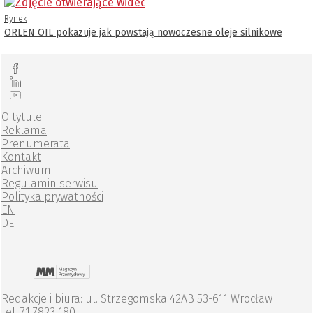
Rynek
ORLEN OIL pokazuje jak powstają nowoczesne oleje silnikowe
O tytule
Reklama
Prenumerata
Kontakt
Archiwum
Regulamin serwisu
Polityka prywatności
EN
DE
Redakcje i biura: ul. Strzegomska 42AB 53-611 Wrocław
tel. 71 7823 180