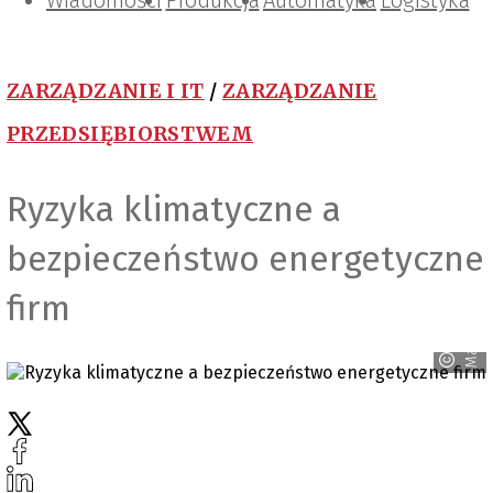
Wiadomości
Projektowanie i konstrukcje
Zarządzanie i IT
Tematy specjalne
Produkcja
Automatyka
Logistyka
ZARZĄDZANIE I IT
/
ZARZĄDZANIE
PRZEDSIĘBIORSTWEM
Ryzyka klimatyczne a
bezpieczeństwo energetyczne
firm
Magnific