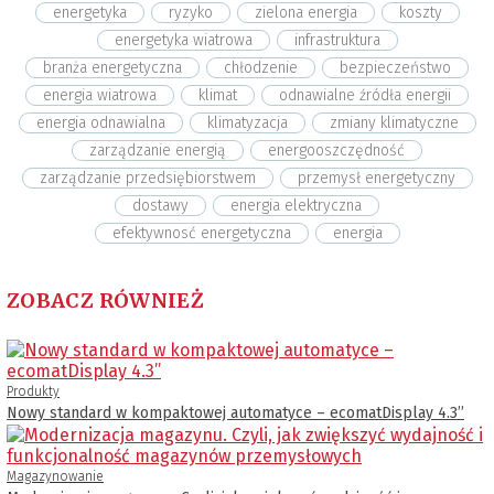
energetyka
ryzyko
zielona energia
koszty
energetyka wiatrowa
infrastruktura
branża energetyczna
chłodzenie
bezpieczeństwo
energia wiatrowa
klimat
odnawialne źródła energii
energia odnawialna
klimatyzacja
zmiany klimatyczne
zarządzanie energią
energooszczędność
zarządzanie przedsiębiorstwem
przemysł energetyczny
dostawy
energia elektryczna
efektywnosć energetyczna
energia
ZOBACZ RÓWNIEŻ
Produkty
Nowy standard w kompaktowej automatyce – ecomatDisplay 4.3’’
Magazynowanie