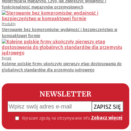
Modernizacja magazynu. Czyli, jak zwiększyć wydajność i
funkcjonalność magazynów przemysłowych
Produkty
Sterowanie bez kompromisów: wydajność i bezpieczeństwo w
kompaktowej formie
Rynek
Kolejne polskie firmy ukończyły pierwszy etap dostosowania do
globalnych standardów dla przemysłu jądrowego
NEWSLETTER
ZAPISZ SIĘ
Zobacz więcej
Wyrażam zgodę na otrzymywanie informacji handlowej kierowanej do mnie za pomocą środków komunikacji elektronicznej w szczególności poczty elektronicznej zgodnie z przepisem art. 10 ust 2 ustawy z dnia 18 lipca 2002 roku o świadczeniu usług drogą elektroniczną (Dz. U. 144 z 2002 r. poz. 1204). Zgoda jest dobrowolna, jednak jej wyrażenie jest konieczne, aby otrzymywać newsletter.