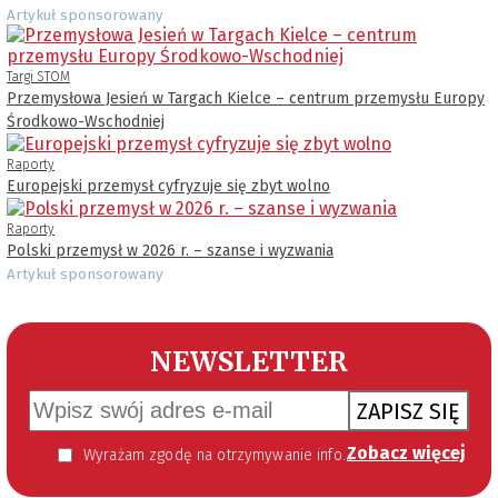
Artykuł sponsorowany
Targi STOM
Przemysłowa Jesień w Targach Kielce – centrum przemysłu Europy
Środkowo-Wschodniej
Raporty
Europejski przemysł cyfryzuje się zbyt wolno
Raporty
Polski przemysł w 2026 r. – szanse i wyzwania
Artykuł sponsorowany
NEWSLETTER
ZAPISZ SIĘ
Zobacz więcej
Wyrażam zgodę na otrzymywanie informacji handlowej kierowanej do mnie za pomocą środków komunikacji elektronicznej w szczególności poczty elektronicznej zgodnie z przepisem art. 10 ust 2 ustawy z dnia 18 lipca 2002 roku o świadczeniu usług drogą elektroniczną (Dz. U. 144 z 2002 r. poz. 1204). Zgoda jest dobrowolna, jednak jej wyrażenie jest konieczne, aby otrzymywać newsletter.