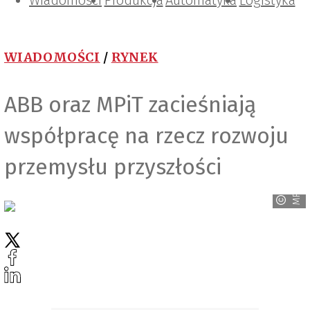
Wiadomości
Projektowanie i konstrukcje
Zarządzanie i IT
Tematy specjalne
Produkcja
Automatyka
Logistyka
WIADOMOŚCI
/
RYNEK
ABB oraz MPiT zacieśniają
współpracę na rzecz rozwoju
przemysłu przyszłości
MPiT