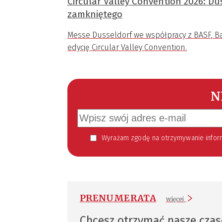
Circular Valley Convention 2026: D
zamkniętego
Messe Dusseldorf we współpracy z BASF, Ba
edycję Circular Valley Convention.
N
Wyrażam zgodę na otrzymywanie informacji handlowej kierowanej do mnie za pomocą środków komunikacji elektronicznej w szczególności poczty elektronicznej zgodnie z przepisem art. 10 ust 2 ustawy z dnia 18
PRENUMERATA
więcej
Chcesz otrzymać nasze cza