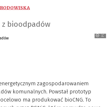
ŚRODOWISKA
 z bioodpadów
PGNiG
 energetycznym zagospodarowaniem
padów komunalnych. Powstał prototyp
ra docelowo ma produkować bioCNG. To