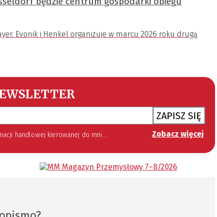
usseldorf będzie centrum gospodarki obiegu
yer, Evonik i Henkel organizuje w marcu 2026 roku drugą
EWSLETTER
ZAPISZ SIĘ
Zobacz więcej
 lipca 2002 roku o świadczeniu usług drogą elektroniczną (Dz. U. 144 z 2002 r. poz. 1204). Zgoda jest dobrowolna, jednak jej wyrażenie jest konieczne, aby otrzymywać newsletter.
sopismo?