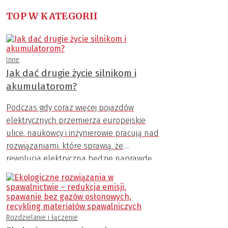
TOP W KATEGORII
Inne
Jak dać drugie życie silnikom i
akumulatorom?
Podczas gdy coraz więcej pojazdów
elektrycznych przemierza europejskie
ulice, naukowcy i inżynierowie pracują nad
rozwiązaniami, które sprawią, że
rewolucja elektryczna będzie naprawdę
zrównoważona. Niemieckie konsorcjum
ZIRKEL zademonstrowało niedawno
zautomatyzowany proces demontażu
silników elektrycznych i akumulatorów,
Rozdzielanie i łączenie
który pozwoli dużo łatwiej odzyskiwać