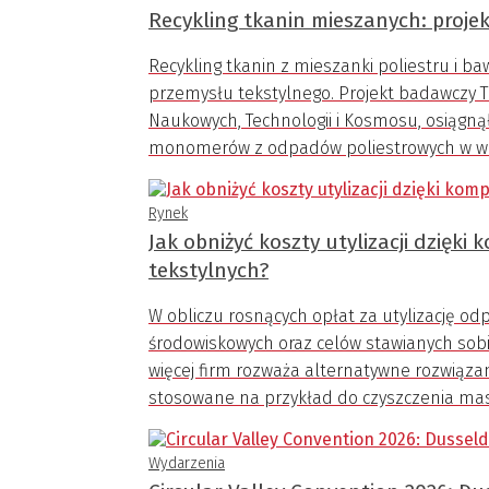
Recykling tkanin mieszanych: proje
Recykling tkanin z mieszanki poliestru i 
przemysłu tekstylnego. Projekt badawczy 
Naukowych, Technologii i Kosmosu, osiągną
monomerów z odpadów poliestrowych w wa
Rynek
Jak obniżyć koszty utylizacji dzięki
tekstylnych?
W obliczu rosnących opłat za utylizację o
środowiskowych oraz celów stawianych sobi
więcej firm rozważa alternatywne rozwiązan
stosowane na przykład do czyszczenia masz
Wydarzenia