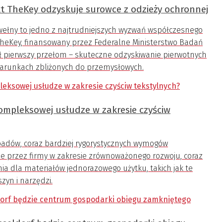
kt TheKey odzyskuje surowce z odzieży ochronnej
bawełny to jedno z najtrudniejszych wyzwań współczesnego
TheKey, finansowany przez Federalne Ministerstwo Badań
ł pierwszy przełom – skuteczne odzyskiwanie pierwotnych
runkach zbliżonych do przemysłowych.
 kompleksowej usłudze w zakresie czyściw
dpadów, coraz bardziej rygorystycznych wymogów
e przez firmy w zakresie zrównoważonego rozwoju, coraz
ia dla materiałów jednorazowego użytku, takich jak te
yn i narzędzi.