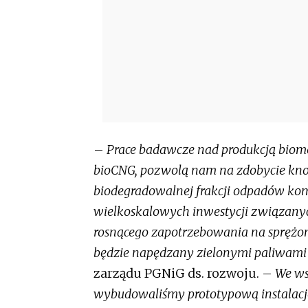
–
Prace badawcze nad produkcją biome
bioCNG, pozwolą nam na zdobycie kno
biodegradowalnej frakcji odpadów ko
wielkoskalowych inwestycji związanyc
rosnącego zapotrzebowania na sprężony
będzie napędzany zielonymi paliwami
zarządu PGNiG ds. rozwoju. –
We ws
wybudowaliśmy prototypową instalację 