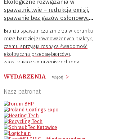
Ekologiczne rozwiązania w
cenne surowce, z których te komponenty
spawalnictwie – redukcja emisji,
są wykonane.
spawanie bez gazów osłonowych,
recykling materiałów
Branża spawalnicza zmierza w kierunku
spawalniczych
coraz bardziej zrównoważonych praktyk,
czemu sprzyjają rosnąca świadomość
ekologiczna przedsiębiorców i
zaostrzające się przepisy ochrony
środowiska.
WYDARZENIA
więcej
Nasz patronat