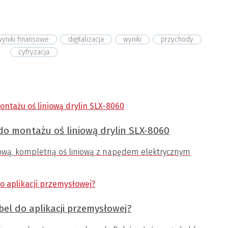
wyniki finansowe
digitalizacja
wyniki
przychody
cyfryzacja
do montażu oś liniową drylin SLX-8060
nową, kompletną oś liniową z napędem elektrycznym
bel do aplikacji przemysłowej?