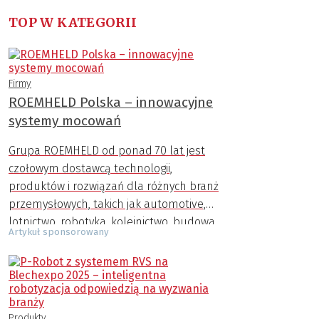
TOP W KATEGORII
Firmy
ROEMHELD Polska – innowacyjne
systemy mocowań
Grupa ROEMHELD od ponad 70 lat jest
czołowym dostawcą technologii,
produktów i rozwiązań dla różnych branż
przemysłowych, takich jak automotive,
lotnictwo, robotyka, kolejnictwo, budowa
Artykuł sponsorowany
maszyn, przemysł AGD, zbrojeniowy,
medyczny i inne.
Produkty