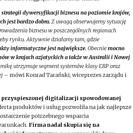
strategii dywersyfikacji biznesu na poziomie krajów,
h jest bardzo dobra.
Z uwagą obserwujemy sytuację
owadzenia biznesu w poszczególnych regionach
zeby rynku. Aktywnie działamy tam, gdzie
kty informatyczne jest największe.
Obecnie
mocno
ów w krajach azjatyckich a także w Australii i Nowej
mikę utrzymuje segment systemów klasy ERP oraz
ej
– mówi Konrad Tarański, wiceprezes zarządu i
t przyspieszonej digitalizacji spowodowanej
erta produktów i usług pozwoliła na jak najlepsze
dostarczenie potrzebnego wsparcia
warunkach.
Firma nadal skupia się na