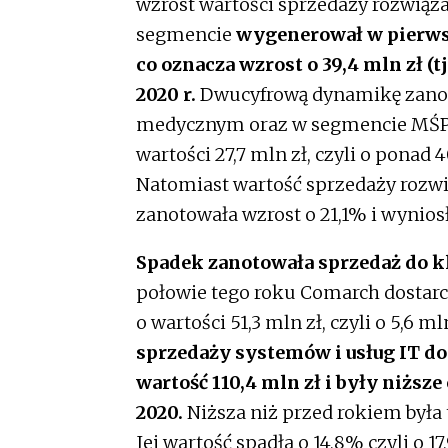
wzrost wartości sprzedaży rozwiąz
segmencie
wygenerował w pierwsz
co oznacza wzrost o 39,4 mln zł 
2020 r.
Dwucyfrową dynamikę zanot
medycznym oraz w segmencie MŚP. 
wartości 27,7 mln zł, czyli o ponad
Natomiast wartość sprzedaży rozwi
zanotowała wzrost o 21,1% i wyniosł
Spadek zanotowała sprzedaż do kl
połowie tego roku Comarch dostarcz
o wartości 51,3 mln zł, czyli o 5,6 
sprzedaży systemów i usług IT do
wartość 110,4 mln zł i były niższe
2020.
Niższa niż przed rokiem była 
Jej wartość spadła o 14,8% czyli o 17