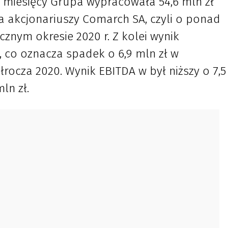
u miesięcy Grupa wypracowała 54,6 mln zł
a akcjonariuszy Comarch SA, czyli o ponad
icznym okresie 2020 r. Z kolei wynik
, co oznacza spadek o 6,9 mln zł w
ocza 2020. Wynik EBITDA w był niższy o 7,5
ln zł.