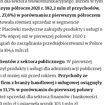
ań dla sektora telekomunikacyjnego. Biznes w tym
ym półroczu 2021 r. 182,2 mln zł przychodów,
(tj. 27,6%) w porównaniu z pierwszym półroczem
owała również sprzedaż w segmencie
Placówki medyczne zakupiły produkty i usługi o
 40% więcej niż w pierwszej połowie 2020 r.
ązań do zarządzania przedsiębiorstwami w Polsce
a 104,4 mln zł.
ientów z sektora publicznego.
W pierwszej
ył produkty i usługi dla administracji publicznej
mln zł mniej niż przed rokiem.
Przychody ze
 firm z branży handlowej i usługowej osiągnęły
 o 11,7%
w porównaniu do pierwszej połowy
też sprzedaż dla sektora finansów i bankowości.
,9 mln zł i osiągnęła wynik 103,3 mln zł.