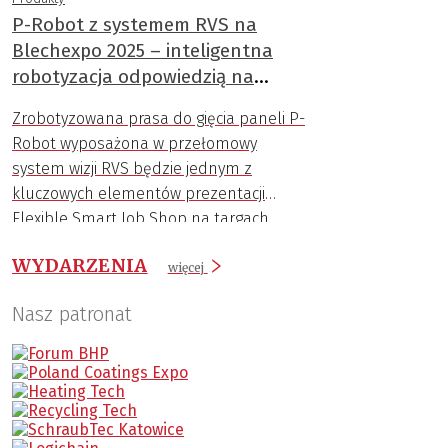
P-Robot z systemem RVS na
Blechexpo 2025 – inteligentna
robotyzacja odpowiedzią na
wyzwania branży
Zrobotyzowana prasa do gięcia paneli P-
Robot wyposażona w przełomowy
system wizji RVS będzie jednym z
kluczowych elementów prezentacji
Flexible Smart Job Shop na targach
Blechexpo 2025.
WYDARZENIA
więcej
Nasz patronat