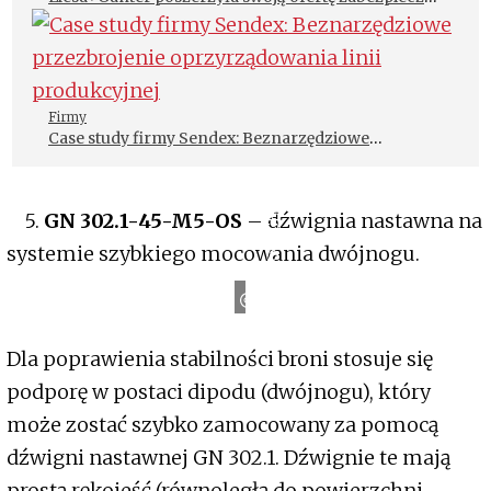
przemysłowych o dwa nowe produkty
Firmy
Case study firmy Sendex: Beznarzędziowe
przezbrojenie oprzyrządowania linii produkcyjnej
5.
GN 302.1-45-M5-OS
– dźwignia nastawna na
ZERORANGE
systemie szybkiego mocowania dwójnogu.
Dla poprawienia stabilności broni stosuje się
podporę w postaci dipodu (dwójnogu), który
może zostać szybko zamocowany za pomocą
dźwigni nastawnej GN 302.1. Dźwignie te mają
prostą rękojeść (równoległą do powierzchni