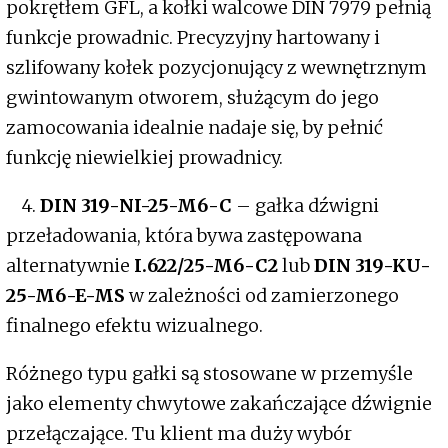
pokrętłem GFL, a kołki walcowe DIN 7979 pełnią
funkcje prowadnic. Precyzyjny hartowany i
szlifowany kołek pozycjonujący z wewnętrznym
gwintowanym otworem, służącym do jego
zamocowania idealnie nadaje się, by pełnić
funkcję niewielkiej prowadnicy.
4.
DIN 319-NI-25-M6-C
– gałka dźwigni
przeładowania, która bywa zastępowana
alternatywnie
I.622/25-M6-C2
lub
DIN 319-KU-
25-M6-E-MS
w zależności od zamierzonego
finalnego efektu wizualnego.
Różnego typu gałki są stosowane w przemyśle
jako elementy chwytowe zakańczające dźwignie
przełączające. Tu klient ma duży wybór