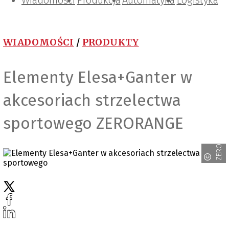
Wiadomości
Projektowanie i konstrukcje
Zarządzanie i IT
Tematy specjalne
Produkcja
Automatyka
Logistyka
WIADOMOŚCI
/
PRODUKTY
Elementy Elesa+Ganter w
akcesoriach strzelectwa
sportowego ZERORANGE
ZERORANGE