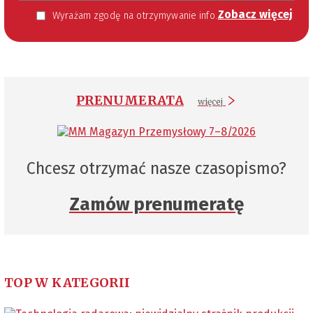
Zobacz więcej
Wyrażam zgodę na otrzymywanie informacji handlowej kierowanej do mnie za pomocą środków komunikacji elektronicznej w szczególności poczty elektronicznej zgodnie z przepisem art. 10 ust 2 ustawy z dnia 18 lipca 2002 roku o świadczeniu usług drogą elektroniczną (Dz. U. 144 z 2002 r. poz. 1204). Zgoda jest dobrowolna, jednak jej wyrażenie jest konieczne, aby otrzymywać newsletter.
PRENUMERATA
więcej
Chcesz otrzymać nasze czasopismo?
Zamów prenumeratę
TOP W KATEGORII