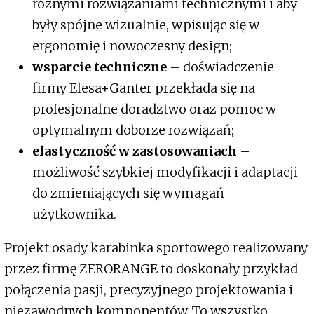
różnymi rozwiązaniami technicznymi i aby
były spójne wizualnie, wpisując się w
ergonomię i nowoczesny design;
wsparcie techniczne
– doświadczenie
firmy Elesa+Ganter przekłada się na
profesjonalne doradztwo oraz pomoc w
optymalnym doborze rozwiązań;
elastyczność w zastosowaniach
–
możliwość szybkiej modyfikacji i adaptacji
do zmieniających się wymagań
użytkownika.
Projekt osady karabinka sportowego realizowany
przez firmę ZERORANGE to doskonały przykład
połączenia pasji, precyzyjnego projektowania i
niezawodnych komponentów. To wszystko