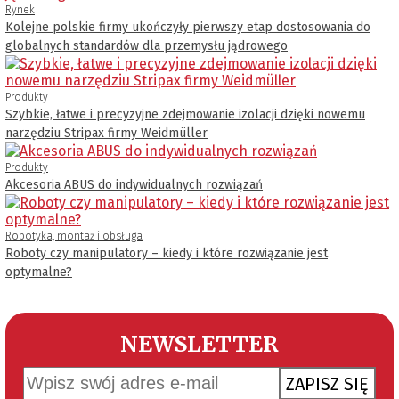
Rynek
Kolejne polskie firmy ukończyły pierwszy etap dostosowania do
globalnych standardów dla przemysłu jądrowego
Produkty
Szybkie, łatwe i precyzyjne zdejmowanie izolacji dzięki nowemu
narzędziu Stripax firmy Weidmüller
Produkty
Akcesoria ABUS do indywidualnych rozwiązań
Robotyka, montaż i obsługa
Roboty czy manipulatory – kiedy i które rozwiązanie jest
optymalne?
NEWSLETTER
ZAPISZ SIĘ