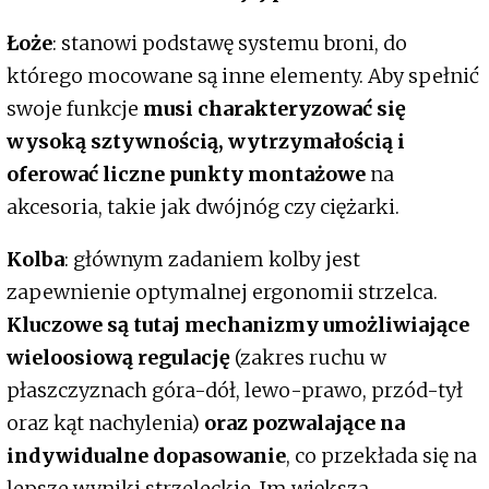
Łoże
: stanowi podstawę systemu broni, do
którego mocowane są inne elementy. Aby spełnić
swoje funkcje
musi charakteryzować się
wysoką sztywnością, wytrzymałością i
oferować liczne punkty montażowe
na
akcesoria, takie jak dwójnóg czy ciężarki.
Kolba
: głównym zadaniem kolby jest
zapewnienie optymalnej ergonomii strzelca.
Kluczowe są tutaj mechanizmy umożliwiające
wieloosiową regulację
(zakres ruchu w
płaszczyznach góra-dół, lewo-prawo, przód-tył
oraz kąt nachylenia)
oraz pozwalające na
indywidualne dopasowanie
, co przekłada się na
lepsze wyniki strzeleckie. Im większa