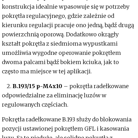
konstrukcja idealnie wpasowuje się w potrzeby
pokrętła regulacyjnego, gdzie zależnie od
kierunku regulacji pracuje ono jedną, bądź drugą
powierzchnią oporową. Dodatkowo okrągły
kształt pokrętła z siedmioma wypustkami
umożliwia wygodne operowanie pokrętłem
dwoma palcami bądź bokiem kciuka, jak to
często ma miejsce w tej aplikacji.
2.
B.193/15 p-M4x10
– pokrętła radełkowane
odpowiedzialne za eliminację luzów w
regulowanych częściach.
Pokrętła radełkowane B.193 służy do blokowania
pozycji ustawionej pokrętłem GFL i kasowania
luzu. Są to nieduże, ale solidne pokrętła z