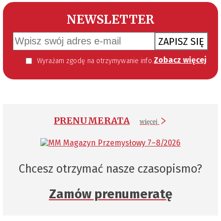
NEWSLETTER
ZAPISZ SIĘ
Zobacz więcej
Wyrażam zgodę na otrzymywanie informacji handlowej kierowanej do mnie za pomocą środków komunikacji elektronicznej w szczególności poczty elektronicznej zgodnie z przepisem art. 10 ust 2 ustawy z dnia 18 lipca 2002 roku o świadczeniu usług drogą elektroniczną (Dz. U. 144 z 2002 r. poz. 1204). Zgoda jest dobrowolna, jednak jej wyrażenie jest konieczne, aby otrzymywać newsletter.
PRENUMERATA
więcej
Chcesz otrzymać nasze czasopismo?
Zamów prenumeratę