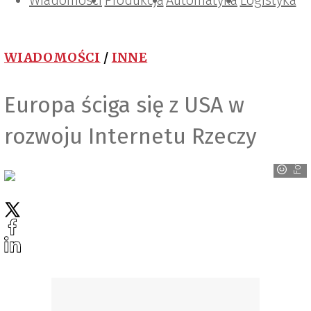
Wiadomości
Projektowanie i konstrukcje
Zarządzanie i IT
Tematy specjalne
Produkcja
Automatyka
Logistyka
WIADOMOŚCI
/
INNE
Europa ściga się z USA w
rozwoju Internetu Rzeczy
Fotolia