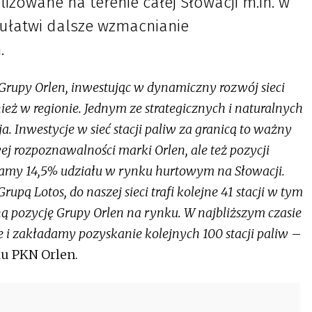
izowane na terenie całej Słowacji m.in. w
 ułatwi dalsze wzmacnianie
.
rupy Orlen, inwestując w dynamiczny rozwój sieci
wnież w regionie. Jednym ze strategicznych i naturalnych
. Inwestycje w sieć stacji paliw za granicą to ważny
rozpoznawalności marki Orlen, ale też pozycji
 mamy 14,5% udziału w rynku hurtowym na Słowacji.
upą Lotos, do naszej sieci trafi kolejne 41 stacji w tym
ą pozycję Grupy Orlen na rynku. W najbliższym czasie
e i zakładamy pozyskanie kolejnych 100 stacji paliw
–
du PKN Orlen.