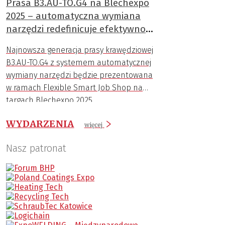
Prasa B3.AU-TO.G4 na Blechexpo
2025 – automatyczna wymiana
narzędzi redefinicuje efektywność
gięcia
Najnowsza generacja prasy krawędziowej
B3.AU-TO.G4 z systemem automatycznej
wymiany narzędzi będzie prezentowana
w ramach Flexible Smart Job Shop na
targach Blechexpo 2025.
WYDARZENIA
więcej
Nasz patronat