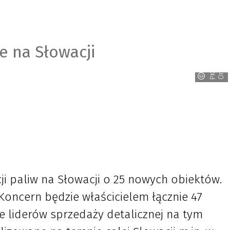
e na Słowacji
n
P
K
N
O
r
l
e
ji paliw na Słowacji o 25 nowych obiektów.
oncern będzie właścicielem łącznie 47
ie liderów sprzedaży detalicznej na tym