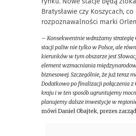
rynku. Nowe stacje będą zlokal
Bratysławie czy Koszycach, co
rozpoznawalności marki Orlen
–
Konsekwentnie wdrażamy strategię G
stacji paliw nie tylko w Polsce, ale ró
kierunków w tym obszarze jest Słowacja
element wzmacniania międzynarodowej 
biznesowej. Szczególnie, że już teraz
Dodatkowo po finalizacji połączenia z Gr
kraju i w ten sposób ugruntujemy mocn
planujemy dalsze inwestycje w regioni
mówi Daniel Obajtek, prezes zarzą