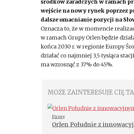
środków zaradczych w ramach pro
wejście na nowy rynek poprzez pr
dalsze umacnianie pozycji na Sło
Oznacza to, że w momencie realiza
w ramach Grupy Orlen będzie działać
końca 2030 r. w regionie Europy Ś
działać co najmniej 3,5 tysiąca stacj
ma wzrosnąć z 37% do 45%.
MOŻE ZAINTERESUJE CIĘ T
Firmy
Orlen Południe z innowac