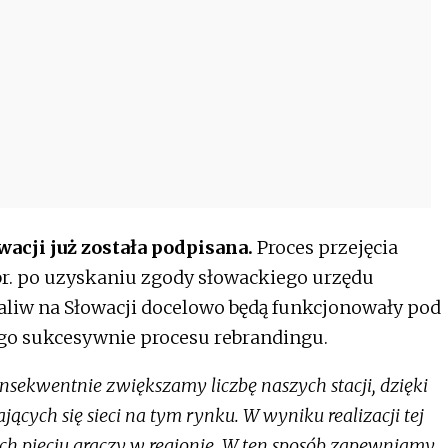
acji już została podpisana.
Proces przejęcia
br. po uzyskaniu zgody słowackiego urzędu
liw na Słowacji docelowo będą funkcjonowały pod
go sukcesywnie procesu rebrandingu.
sekwentnie zwiększamy liczbę naszych stacji, dzięki
ących się sieci na tym rynku. W wyniku realizacji tej
ych pięciu graczy w regionie. W ten sposób zapewniamy