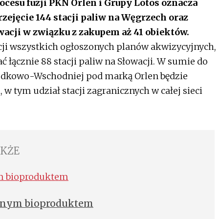
cesu fuzji PKN Orlen i Grupy Lotos oznacza
zejęcie 144 stacji paliw na Węgrzech oraz
wacji w związku z zakupem aż 41 obiektów.
cji wszystkich ogłoszonych planów akwizycyjnych,
 łącznie 88 stacji paliw na Słowacji. W sumie do
rodkowo-Wschodniej pod marką Orlen będzie
i, w tym udział stacji zagranicznych w całej sieci
AKŻE
yjnym bioproduktem