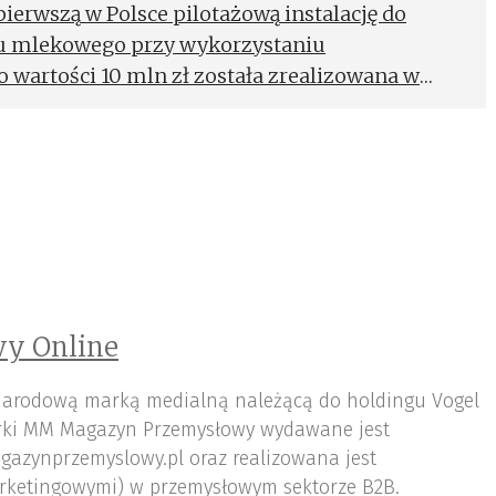
erwszą w Polsce pilotażową instalację do
su mlekowego przy wykorzystaniu
 wartości 10 mln zł została zrealizowana w
o spółki Orlen Południe.
y Online
arodową marką medialną należącą do holdingu Vogel
ki MM Magazyn Przemysłowy wydawane jest
gazynprzemyslowy.pl oraz realizowana jest
rketingowymi) w przemysłowym sektorze B2B.