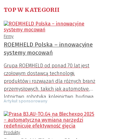
TOP W KATEGORII
Firmy
ROEMHELD Polska – innowacyjne
systemy mocowań
Grupa ROEMHELD od ponad 70 lat jest
czołowym dostawcą technologii,
produktów i rozwiązań dla różnych branż
przemysłowych, takich jak automotive,
lotnictwo, robotyka, kolejnictwo, budowa
Artykuł sponsorowany
maszyn, przemysł AGD, zbrojeniowy,
medyczny i inne.
Produkty