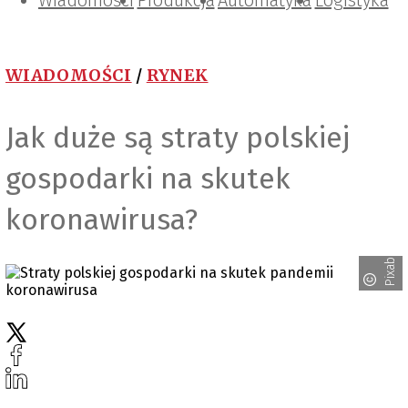
Wiadomości
Projektowanie i konstrukcje
Zarządzanie i IT
Tematy specjalne
Produkcja
Automatyka
Logistyka
WIADOMOŚCI
/
RYNEK
Jak duże są straty polskiej
gospodarki na skutek
koronawirusa?
Pixabay/geralt