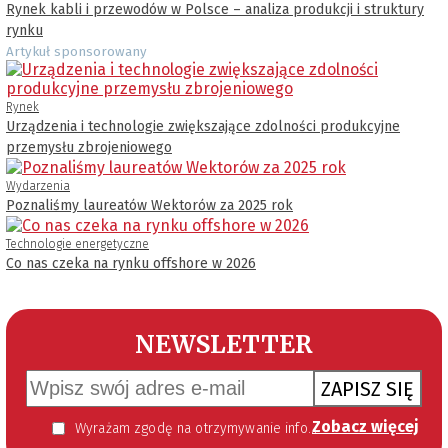
Rynek kabli i przewodów w Polsce – analiza produkcji i struktury
rynku
Artykuł sponsorowany
Rynek
Urządzenia i technologie zwiększające zdolności produkcyjne
przemysłu zbrojeniowego
Wydarzenia
Poznaliśmy laureatów Wektorów za 2025 rok
Technologie energetyczne
Co nas czeka na rynku offshore w 2026
NEWSLETTER
ZAPISZ SIĘ
Zobacz więcej
Wyrażam zgodę na otrzymywanie informacji handlowej kierowanej do mnie za pomocą środków komunikacji elektronicznej w szczególności poczty elektronicznej zgodnie z przepisem art. 10 ust 2 ustawy z dnia 18 lipca 2002 roku o świadczeniu usług drogą elektroniczną (Dz. U. 144 z 2002 r. poz. 1204). Zgoda jest dobrowolna, jednak jej wyrażenie jest konieczne, aby otrzymywać newsletter.