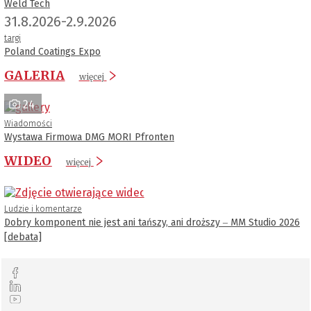
Weld Tech
31.8.2026-2.9.2026
targi
Poland Coatings Expo
GALERIA
więcej
24
Wiadomości
Wystawa Firmowa DMG MORI Pfronten
WIDEO
więcej
Ludzie i komentarze
Dobry komponent nie jest ani tańszy, ani droższy ‒ MM Studio 2026
[debata]