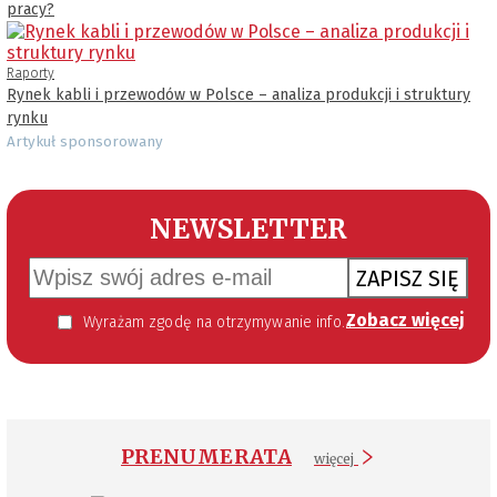
pracy?
Raporty
Rynek kabli i przewodów w Polsce – analiza produkcji i struktury
rynku
Artykuł sponsorowany
NEWSLETTER
ZAPISZ SIĘ
Zobacz więcej
Wyrażam zgodę na otrzymywanie informacji handlowej kierowanej do mnie za pomocą środków komunikacji elektronicznej w szczególności poczty elektronicznej zgodnie z przepisem art. 10 ust 2 ustawy z dnia 18 lipca 2002 roku o świadczeniu usług drogą elektroniczną (Dz. U. 144 z 2002 r. poz. 1204). Zgoda jest dobrowolna, jednak jej wyrażenie jest konieczne, aby otrzymywać newsletter.
PRENUMERATA
więcej