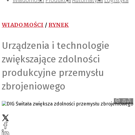
Wiadomości
Projektowanie i konstrukcje
Zarządzanie i IT
Tematy specjalne
Produkcja
Automatyka
Logistyka
WIADOMOŚCI
/
RYNEK
Urządzenia i technologie
zwiększające zdolności
produkcyjne przemysłu
zbrojeniowego
a
D
I
G
Ś
w
i
t
a
ł