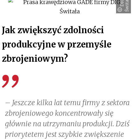
a
D
I
G
Ś
w
i
t
a
ł
Jak zwiększyć zdolności
produkcyjne w przemyśle
zbrojeniowym?
– Jeszcze kilka lat temu firmy z sektora
zbrojeniowego koncentrowały się
głównie na utrzymaniu produkcji. Dziś
priorytetem jest szybkie zwiększenie