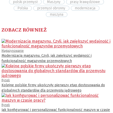
polski przemysł
Maszyny
prasy krawędziowe
Polska
przemysł obronny
modernizacja
maszyna
ZOBACZ RÓWNIEŻ
Magazynowanie
Modernizacja magazynu. Czyli, jak zwiększyć wydajność i
funkcjonalność magazynów przemysłowych
Rynek
Kolejne polskie firmy ukończyły pierwszy etap dostosowania do
globalnych standardów dla przemysłu jądrowego
Rynek
Jak konfigurować i personalizować funkcjonalność maszyn w czasie