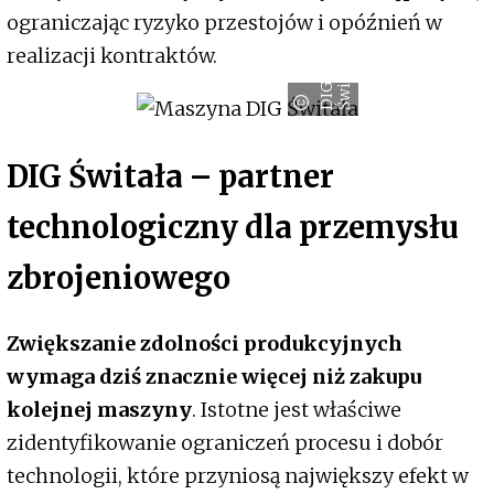
ograniczając ryzyko przestojów i opóźnień w
realizacji kontraktów.
a
D
I
G
Ś
w
i
t
a
ł
DIG Świtała – partner
technologiczny dla przemysłu
zbrojeniowego
Zwiększanie zdolności produkcyjnych
wymaga dziś znacznie więcej niż zakupu
kolejnej maszyny
. Istotne jest właściwe
zidentyfikowanie ograniczeń procesu i dobór
technologii, które przyniosą największy efekt w