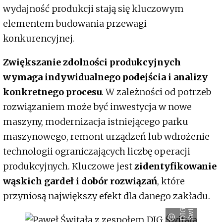
wydajność produkcji stają się kluczowym
elementem budowania przewagi
konkurencyjnej.
Zwiększanie zdolności produkcyjnych
wymaga indywidualnego podejścia i analizy
konkretnego procesu
. W zależności od potrzeb
rozwiązaniem może być inwestycja w nowe
maszyny, modernizacja istniejącego parku
maszynowego, remont urządzeń lub wdrożenie
technologii ograniczających liczbę operacji
produkcyjnych. Kluczowe jest
zidentyfikowanie
wąskich gardeł i dobór rozwiązań
, które
przyniosą największy efekt dla danego zakładu.
a
D
I
G
Ś
w
i
t
a
ł