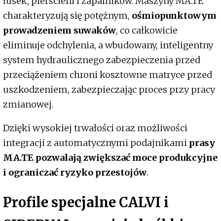
łusek, pierścieni i zapalników. Maszyny MA.TE
charakteryzują się potężnym,
ośmiopunktowym
prowadzeniem suwaków
, co całkowicie
eliminuje odchylenia, a wbudowany, inteligentny
system hydraulicznego zabezpieczenia przed
przeciążeniem chroni kosztowne matryce przed
uszkodzeniem, zabezpieczając proces przy pracy
zmianowej.
Dzięki wysokiej trwałości oraz możliwości
integracji z automatycznymi podajnikami
prasy
MA.TE pozwalają zwiększać moce produkcyjne
i ograniczać ryzyko przestojów
.
Profile specjalne CALVI i