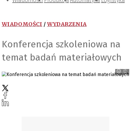
Wiadomości
Projektowanie i konstrukcje
Zarządzanie i IT
Tematy specjalne
Produkcja
Automatyka
Logistyka
WIADOMOŚCI
/
WYDARZENIA
Konferencja szkoleniowa na
temat badań materiałowych
ITA