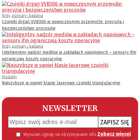
Testy, pomiary i badania
Czujniki drgań VVB306 w nowoczesnym przemyśle: precyzja i
bezpieczeństwo procesów
Testy, pomiary i badania
Inteligentny nadzór mediów w zakładach napojowych – sensory ifm
ograniczają koszty operacyjne
Produkty
Najszybsze w swojej klasie laserowe czujniki triangulacyjne
NEWSLETTER
ZAPISZ SIĘ
Zobacz więcej
Wyrażam zgodę na otrzymywanie informacji handlowej kierowanej do mnie za pomocą środków komunikacji elektronicznej w szczególności poczty elektronicznej zgodnie z przepisem art. 10 ust 2 ustawy z dnia 18 lipca 2002 roku o świadczeniu usług drogą elektroniczną (Dz. U. 144 z 2002 r. poz. 1204). Zgoda jest dobrowolna, jednak jej wyrażenie jest konieczne, aby otrzymywać newsletter.