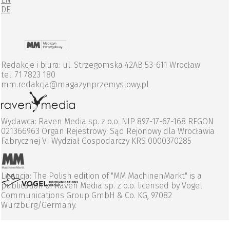
DE
Redakcje i biura: ul. Strzegomska 42AB 53-611 Wrocław
tel. 71 7823 180
mm.redakcja@magazynprzemyslowy.pl
Wydawca: Raven Media sp. z o.o. NIP 897-17-67-168 REGON
021366963 Organ Rejestrowy: Sąd Rejonowy dla Wrocławia
Fabrycznej VI Wydział Gospodarczy KRS 0000370285
Licencja: The Polish edition of "MM MachinenMarkt" is a
publication of Raven Media sp. z o.o. licensed by Vogel
Communications Group GmbH & Co. KG, 97082
Wurzburg/Germany.