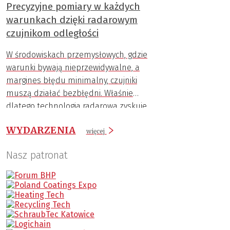
Precyzyjne pomiary w każdych
warunkach dzięki radarowym
czujnikom odległości
W środowiskach przemysłowych, gdzie
warunki bywają nieprzewidywalne, a
margines błędu minimalny, czujniki
muszą działać bezbłędni. Właśnie
dlatego technologia radarowa zyskuje
coraz większą popularność.
WYDARZENIA
więcej
Nasz patronat