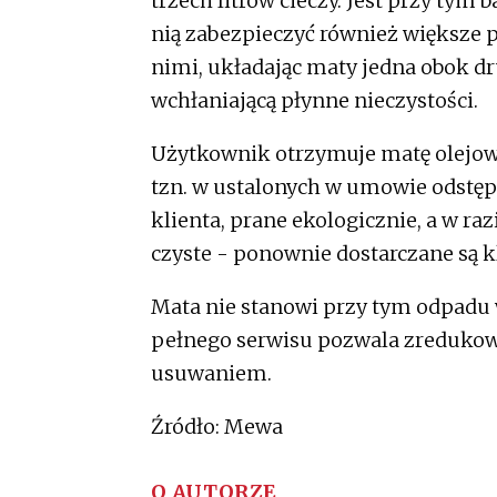
trzech litrów cieczy. Jest przy ty
nią zabezpieczyć również większe
nimi, układając maty jedna obok dr
wchłaniającą płynne nieczystości.
Użytkownik otrzymuje matę olejow
tzn. w ustalonych w umowie odstę
klienta, prane ekologicznie, a w ra
czyste - ponownie dostarczane są k
Mata nie stanowi przy tym odpadu 
pełnego serwisu pozwala zredukow
usuwaniem.
Źródło: Mewa
O AUTORZE