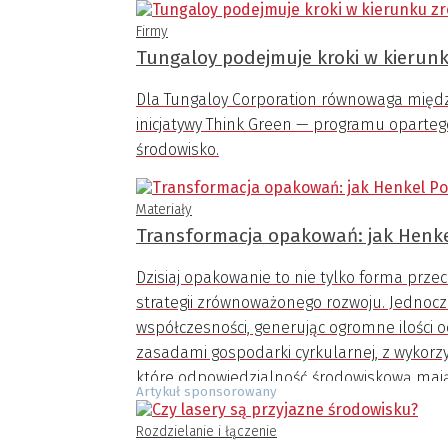
Firmy
Tungaloy podejmuje kroki w kierun
Dla Tungaloy Corporation równowaga międz
inicjatywy Think Green — programu oparte
środowisko.
Materiały
Transformacja opakowań: jak Henke
Dzisiaj opakowanie to nie tylko forma prze
strategii zrównoważonego rozwoju. Jednocz
współczesności, generując ogromne ilości
zasadami gospodarki cyrkularnej, z wykorzy
które odpowiedzialność środowiskową mają
Artykuł sponsorowany
Rozdzielanie i łączenie