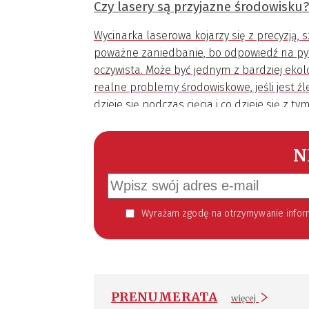
Czy lasery są przyjazne środowisku?
Wycinarka laserowa kojarzy się z precyzją, s
poważne zaniedbanie, bo odpowiedź na pytan
oczywista. Może być jednym z bardziej eko
realne problemy środowiskowe, jeśli jest ź
dzieje się podczas cięcia i co dzieje się z ty
N
Wyrażam zgodę na otrzymywanie informacji handlowej kierowanej do mnie za pomocą środków komunikacji elektronicznej w szczególności poczty elektronicznej zgodnie z przepisem art. 10 ust 2 ustawy z dnia 18
PRENUMERATA
więcej