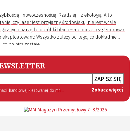
zybkością i nowoczesnością. Rzadziej – z ekologią. A to
ie, czy laser jest przyjazny środowisku, nie jest wcale
logicznych narzędzi obróbki blach – ale może też generować
le eksploatowany. Wszystko zależy od tego, co dokładnie
m, co po nim zostaje.
EWSLETTER
ZAPISZ SIĘ
Zobacz więcej
 lipca 2002 roku o świadczeniu usług drogą elektroniczną (Dz. U. 144 z 2002 r. poz. 1204). Zgoda jest dobrowolna, jednak jej wyrażenie jest konieczne, aby otrzymywać newsletter.