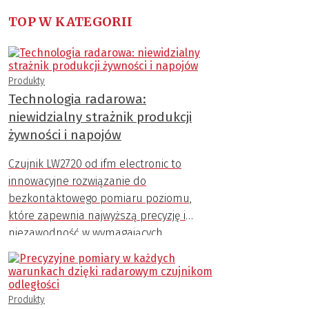
TOP W KATEGORII
Produkty
Technologia radarowa:
niewidzialny strażnik produkcji
żywności i napojów
Czujnik LW2720 od ifm electronic to
innowacyjne rozwiązanie do
bezkontaktowego pomiaru poziomu,
które zapewnia najwyższą precyzję i
niezawodność w wymagających
warunkach przemysłowych.
Produkty