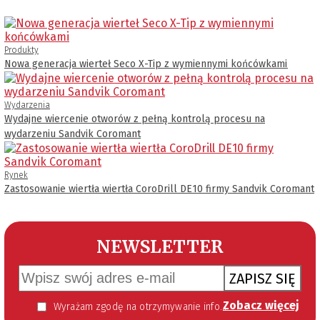
Produkty
Nowa generacja wierteł Seco X-Tip z wymiennymi końcówkami
Wydarzenia
Wydajne wiercenie otworów z pełną kontrolą procesu na
wydarzeniu Sandvik Coromant
Rynek
Zastosowanie wiertła wiertła CoroDrill DE10 firmy Sandvik Coromant
NEWSLETTER
ZAPISZ SIĘ
Zobacz więcej
Wyrażam zgodę na otrzymywanie informacji handlowej kierowanej do mnie za pomocą środków komunikacji elektronicznej w szczególności poczty elektronicznej zgodnie z przepisem art. 10 ust 2 ustawy z dnia 18 lipca 2002 roku o świadczeniu usług drogą elektroniczną (Dz. U. 144 z 2002 r. poz. 1204). Zgoda jest dobrowolna, jednak jej wyrażenie jest konieczne, aby otrzymywać newsletter.