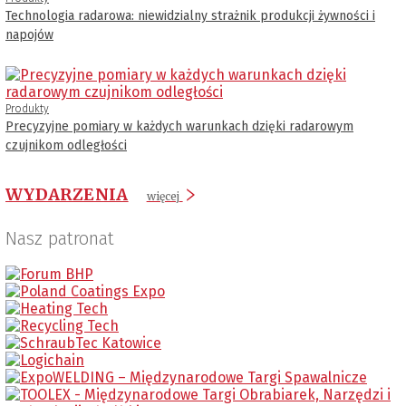
Technologia radarowa: niewidzialny strażnik produkcji żywności i
napojów
Produkty
Precyzyjne pomiary w każdych warunkach dzięki radarowym
czujnikom odległości
WYDARZENIA
więcej
Nasz patronat