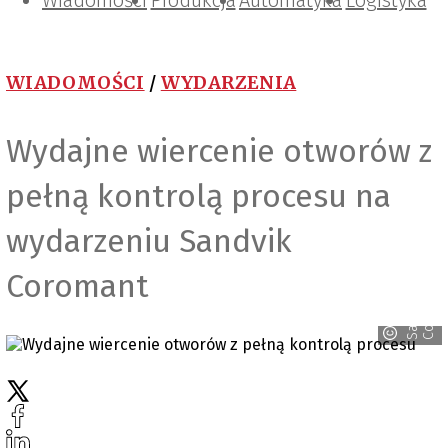
Wiadomości
Projektowanie i konstrukcje
Zarządzanie i IT
Tematy specjalne
Produkcja
Automatyka
Logistyka
WIADOMOŚCI
/
WYDARZENIA
Wydajne wiercenie otworów z
pełną kontrolą procesu na
wydarzeniu Sandvik
Coromant
t
S
a
n
d
v
i
k
C
o
r
o
m
a
n