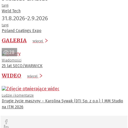
targi
Weld Tech
31.8.2026-2.9.2026
targi
Poland Coatings Expo
GALERIA
więcej
28
Wiadomości
25 lat SECO/WARWICK
WIDEO
więcej
Ludzie i komentarze
Drugie życie maszyny – Karolina Sywak (DTI Sp. z o.o.) | MM Studio
na ITM 2026