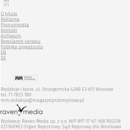
O tytule
Reklama
Prenumerata
Kontakt
Archiwum
Regulamin serwisu
Polityka prywatności
EN
DE
Redakcje i biura: ul. Strzegomska 42AB 53-611 Wrocław
tel. 71 7823 180
mm.redakcja@magazynprzemyslowy.pl
Wydawca: Raven Media sp. z o.o. NIP 897-17-67-168 REGON
021366963 Organ Rejestrowy: Sąd Rejonowy dla Wrocławia