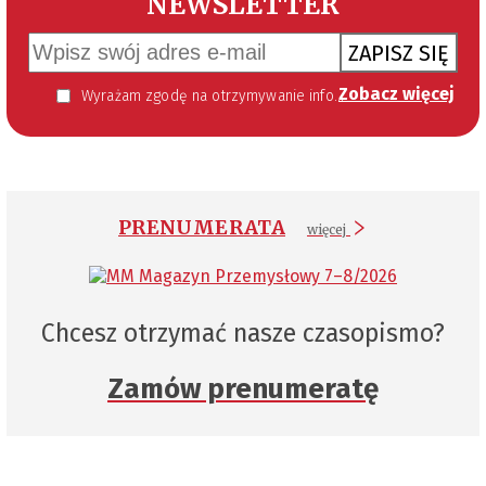
NEWSLETTER
ZAPISZ SIĘ
Zobacz więcej
Wyrażam zgodę na otrzymywanie informacji handlowej kierowanej do mnie za pomocą środków komunikacji elektronicznej w szczególności poczty elektronicznej zgodnie z przepisem art. 10 ust 2 ustawy z dnia 18 lipca 2002 roku o świadczeniu usług drogą elektroniczną (Dz. U. 144 z 2002 r. poz. 1204). Zgoda jest dobrowolna, jednak jej wyrażenie jest konieczne, aby otrzymywać newsletter.
PRENUMERATA
więcej
Chcesz otrzymać nasze czasopismo?
Zamów prenumeratę