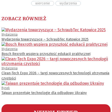
wiercenie
wydarzenia
ZOBACZ RÓWNIEŻ
Wydarzenia
Wydarzenia towarzyszące – SchraubTec Katowice 2025
Wydarzenia
Bosch Rexroth wspiera przyszłość edukacji praktycznej
Wydarzenia
Clean-Tech Expo 2026 – targi nowoczesnych technologii utrzymania
czystości
Rynek
Tajwan prezentuje technologie dla odbudowy Ukrainy