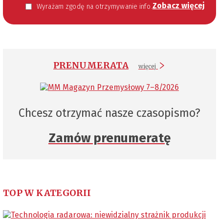
Zobacz więcej
Wyrażam zgodę na otrzymywanie informacji handlowej kierowanej do mnie za pomocą środków komunikacji elektronicznej w szczególności poczty elektronicznej zgodnie z przepisem art. 10 ust 2 ustawy z dnia 18 lipca 2002 roku o świadczeniu usług drogą elektroniczną (Dz. U. 144 z 2002 r. poz. 1204). Zgoda jest dobrowolna, jednak jej wyrażenie jest konieczne, aby otrzymywać newsletter.
PRENUMERATA
więcej
Chcesz otrzymać nasze czasopismo?
Zamów prenumeratę
TOP W KATEGORII