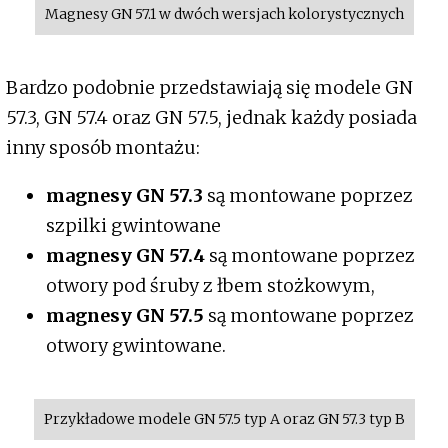
Magnesy GN 57.1 w dwóch wersjach kolorystycznych
Bardzo podobnie przedstawiają się modele GN
57.3, GN 57.4 oraz GN 57.5, jednak każdy posiada
inny sposób montażu:
magnesy GN 57.3
są montowane poprzez
szpilki gwintowane
magnesy GN 57.4
są montowane poprzez
otwory pod śruby z łbem stożkowym,
magnesy GN 57.5
są montowane poprzez
otwory gwintowane.
Przykładowe modele GN 57.5 typ A oraz GN 57.3 typ B