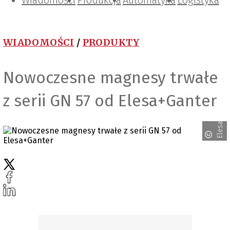
Wiadomości
Projektowanie i konstrukcje
Zarządzanie i IT
Tematy specjalne
Produkcja
Automatyka
Logistyka
WIADOMOŚCI
/
PRODUKTY
Nowoczesne magnesy trwałe
z serii GN 57 od Elesa+Ganter
Elesa+Ganter