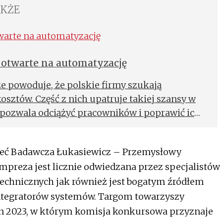
AKŻE
j otwarte na automatyzację
 powoduje, że polskie firmy szukają
sztów. Część z nich upatruje takiej szansy w
 pozwala odciążyć pracowników i poprawić ich
zić czas i pieniądze. Wdrożenie robota jest
dni i od razu przekłada się na pracę firmy. –
ieć Badawcza Łukasiewicz – Przemysłowy
adzeniu i uruchomieniu robota czynności,
mpreza jest licznie odwiedzana przez specjalistów
iennie przez 2,5 godziny, zostały skrócone
echnicznych jak również jest bogatym źródłem
oanna Porębska-Matysiak z SAIO, spółki z
swoim klientom platformę do automatyzacji
integratorów systemów. Targom towarzyszy
n 2023, w którym komisja konkursowa przyznaje