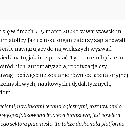
e się w dniach 7–9 marca 2023 r. w warszawskim
m stolicy. Jak co roku organizatorzy zaplanowali
 ściśle nawiązujący do największych wyzwań
iedź na to, jak im sprostać. Tym razem będzie to
śród nich: automatyzacja, robotyzacja czy
 uwagi poświęcone zostanie również laboratoryjnej
rzemysłowych, naukowych i dydaktycznych,
ędom.
ntacjami, nowinkami technologicznymi, rozmowami o
ako wyspecjalizowana impreza branżowa, jest bowiem
ego sektora przemysłu. To także doskonała platforma