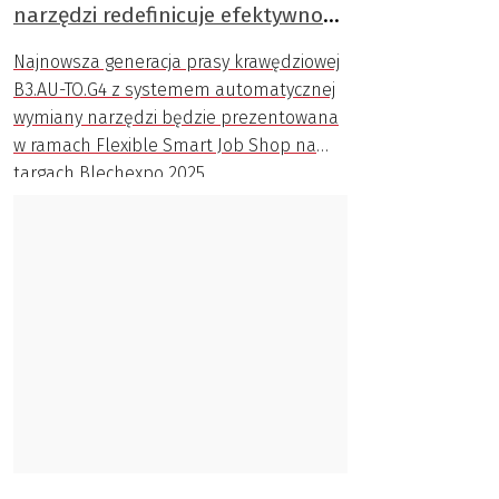
narzędzi redefinicuje efektywność
gięcia
Najnowsza generacja prasy krawędziowej
B3.AU-TO.G4 z systemem automatycznej
wymiany narzędzi będzie prezentowana
w ramach Flexible Smart Job Shop na
targach Blechexpo 2025.