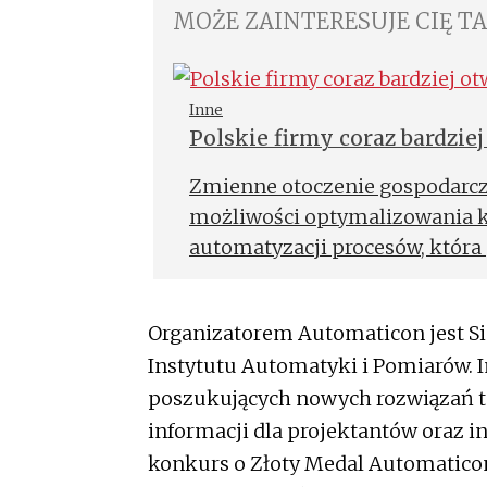
MOŻE ZAINTERESUJE CIĘ T
Inne
Polskie firmy coraz bardzie
Zmienne otoczenie gospodarcze
możliwości optymalizowania ko
automatyzacji procesów, która
wydajność, a przy tym zaoszczęd
możliwe już w ciągu kilkunastu 
Organizatorem Automaticon jest S
U jednego z klientów po wprow
Instytutu Automatyki i Pomiarów. I
które wcześniej wykonywał codz
poszukujących nowych rozwiązań t
do zaledwie 15 minut – mówi J
Grupy ING, która udostępnia 
informacji dla projektantów oraz 
procesów biznesowych.
konkurs o Złoty Medal Automatico