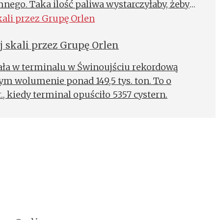
nego. Taka ilość paliwa wystarczyłaby, żeby
odarstwom domowym w Polsce przez ponad 4
 skali przez Grupę Orlen
ała w terminalu w Świnoujściu rekordową
nym wolumenie ponad 149,5 tys. ton. To o
, kiedy terminal opuściło 5357 cystern.