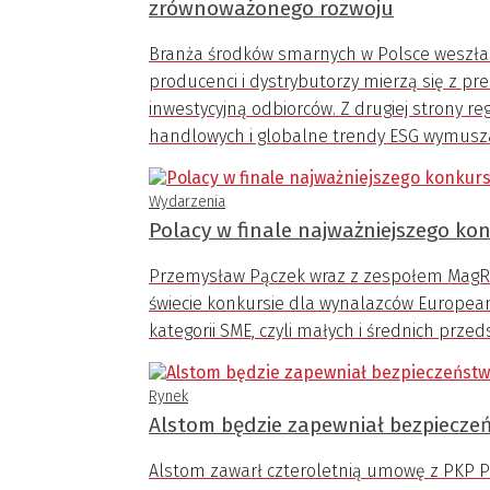
zrównoważonego rozwoju
Branża środków smarnych w Polsce weszła w
producenci i dystrybutorzy mierzą się z pr
inwestycyjną odbiorców. Z drugiej strony r
handlowych i globalne trendy ESG wymuszaj
Wydarzenia
Polacy w finale najważniejszego k
Przemysław Pączek wraz z zespołem MagRail 
świecie konkursie dla wynalazców Europea
kategorii SME, czyli małych i średnich przed
Rynek
Alstom będzie zapewniał bezpieczeń
Alstom zawarł czteroletnią umowę z PKP Po