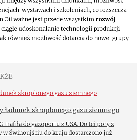
ji między wszystkimi członkami, możliwość
ncjach, wystawach i szkoleniach, co rozszerza
n Oil ważne jest przede wszystkim
rozwój
a ciągłe udoskonalanie technologii produkcji
ak również możliwość dotarcia do nowej grupy
AKŻE
y ładunek skroplonego gazu ziemnego
G trafiła do gazoportu z USA. Do tej pory z
 w Świnoujściu do kraju dostarczono już