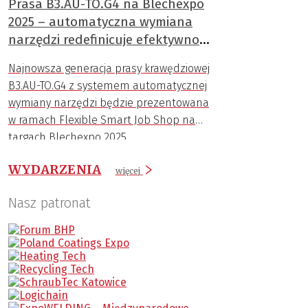
Prasa B3.AU-TO.G4 na Blechexpo
2025 – automatyczna wymiana
narzędzi redefinicuje efektywność
gięcia
Najnowsza generacja prasy krawędziowej
B3.AU-TO.G4 z systemem automatycznej
wymiany narzędzi będzie prezentowana
w ramach Flexible Smart Job Shop na
targach Blechexpo 2025.
WYDARZENIA
więcej
Nasz patronat