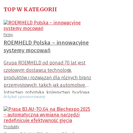
TOP W KATEGORII
Firmy
ROEMHELD Polska – innowacyjne
systemy mocowań
Grupa ROEMHELD od ponad 70 lat jest
czołowym dostawcą technologii,
produktów i rozwiązań dla różnych branż
przemysłowych, takich jak automotive,
lotnictwo, robotyka, kolejnictwo, budowa
Artykuł sponsorowany
maszyn, przemysł AGD, zbrojeniowy,
medyczny i inne.
Produkty