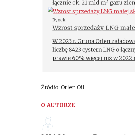
3
łącznie ok. 21 mld m
gazu ziem
zapewnić gaz wszystkim gosp
lata.
Rynek
Wzrost sprzedaży LNG małej
W 2023 r. Grupa Orlen załadow
liczbę 8423 cystern LNG o łącz
prawie 60% więcej niż w 2022 r.
Źródło: Orlen Oil
O AUTORZE