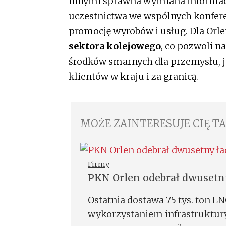
innymi sprawna wymiana informac
uczestnictwa we wspólnych konfere
promocję wyrobów i usług. Dla Orle
sektora kolejowego
, co pozwoli n
środków smarnych dla przemysłu, j
klientów w kraju i za granicą.
MOŻE ZAINTERESUJE CIĘ T
Firmy
PKN Orlen odebrał dwusetn
Ostatnia dostawa 75 tys. ton LN
wykorzystaniem infrastruktury