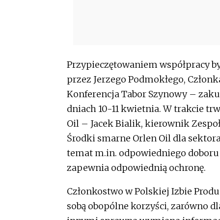
Przypieczętowaniem współpracy był
przez Jerzego Podmokłego, Członka
Konferencja Tabor Szynowy – zakup
dniach 10-11 kwietnia. W trakcie t
Oil – Jacek Bialik, kierownik Zespo
Środki smarne Orlen Oil dla sekto
temat m.in. odpowiedniego doboru p
zapewnia odpowiednią ochronę.
Członkostwo w Polskiej Izbie Produ
sobą obopólne korzyści, zarówno dla 