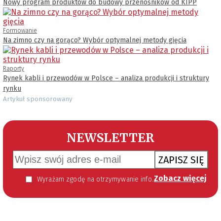
Nowy program produktów do budowy przenośników od KIPP
Formowanie
Na zimno czy na gorąco? Wybór optymalnej metody gięcia
Raporty
Rynek kabli i przewodów w Polsce – analiza produkcji i struktury
rynku
Artykuł sponsorowany
NEWSLETTER
ZAPISZ SIĘ
Zobacz więcej
Wyrażam zgodę na otrzymywanie informacji handlowej kierowanej do mnie za pomocą środków komunikacji elektronicznej w szczególności poczty elektronicznej zgodnie z przepisem art. 10 ust 2 ustawy z dnia 18 lipca 2002 roku o świadczeniu usług drogą elektroniczną (Dz. U. 144 z 2002 r. poz. 1204). Zgoda jest dobrowolna, jednak jej wyrażenie jest konieczne, aby otrzymywać newsletter.