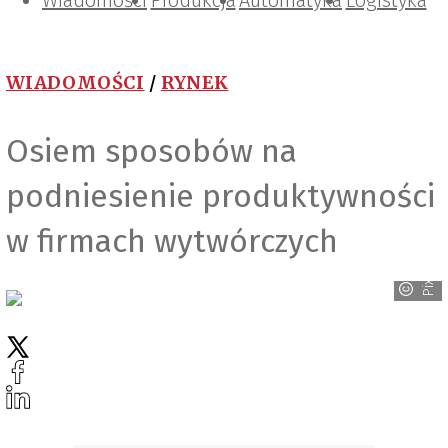
Wiadomości
Projektowanie i konstrukcje
Zarządzanie i IT
Tematy specjalne
Produkcja
Automatyka
Logistyka
WIADOMOŚCI
/
RYNEK
Osiem sposobów na
podniesienie produktywności
w firmach wytwórczych
Pixabay