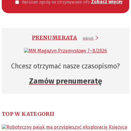
Zobacz więcej
Wyrażam zgodę na otrzymywanie informacji handlowej kierowanej do mnie za pomocą środków komunikacji elektronicznej w szczególności poczty elektronicznej zgodnie z przepisem art. 10 ust 2 ustawy z dnia 18 lipca 2002 roku o świadczeniu usług drogą elektroniczną (Dz. U. 144 z 2002 r. poz. 1204). Zgoda jest dobrowolna, jednak jej wyrażenie jest konieczne, aby otrzymywać newsletter.
PRENUMERATA
więcej
Chcesz otrzymać nasze czasopismo?
Zamów prenumeratę
TOP W KATEGORII