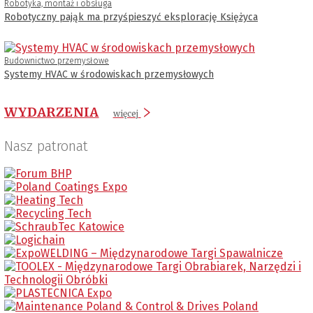
Robotyka, montaż i obsługa
Robotyczny pająk ma przyśpieszyć eksplorację Księżyca
Budownictwo przemysłowe
Systemy HVAC w środowiskach przemysłowych
WYDARZENIA
więcej
Nasz patronat