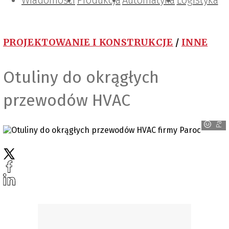
Wiadomości
Projektowanie i konstrukcje
Zarządzanie i IT
Tematy specjalne
Produkcja
Automatyka
Logistyka
PROJEKTOWANIE I KONSTRUKCJE
/
INNE
Otuliny do okrągłych
przewodów HVAC
Paroc