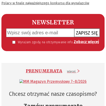
Polacy w finale najważniejszego konkursu dla wynalazców
NEWSLETTER
ZAPISZ SIĘ
Zobacz więcej
Wyrażam zgodę na otrzymywanie informacji handlowej kierowanej do mnie za pomocą środków komunikacji elektronicznej w szczególności poczty elektronicznej zgodnie z przepisem art. 10 ust 2 ustawy z dnia 18 lipca 2002 roku o świadczeniu usług drogą elektroniczną (Dz. U. 144 z 2002 r. poz. 1204). Zgoda jest dobrowolna, jednak jej wyrażenie jest konieczne, aby otrzymywać newsletter.
PRENUMERATA
więcej
Chcesz otrzymać nasze czasopismo?