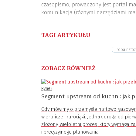
czasopismo, prowadzony jest portal ma
komunikacja (różnymi narzędziami ma
TAGI ARTYKUŁU
ropa naft
ZOBACZ RÓWNIEŻ
Rynek
Segment upstream od kuchni: jak p
Gdy mówimy o przemyśle naftowo-gazowym,
wiertnicze i rurociągi. Jednak droga od pi
złożony, wieloletni proces, który wymaga 
i precyzyjnego planowania.