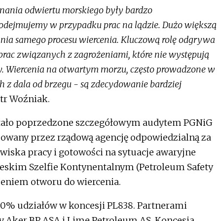
ania odwiertu morskiego były bardzo
e podejmujemy w przypadku prac na lądzie. Dużo większą
ania samego procesu wiercenia. Kluczową rolę odgrywa
rac związanych z zagrożeniami, które nie występują
rmy. Wiercenia na otwartym morzu, często prowadzone w
z dala od brzegu - są zdecydowanie bardziej
otr Woźniak.
ostało poprzedzone szczegółowym audytem PGNiG
zowany przez rządową agencję odpowiedzialną za
iska pracy i gotowości na sytuacje awaryjne
eskim Szelfie Kontynentalnym (Petroleum Safety
dzeniem otworu do wiercenia.
% udziałów w koncesji PL838. Partnerami
 Aker BP ASA i Lime Petroleum AS. Koncesja