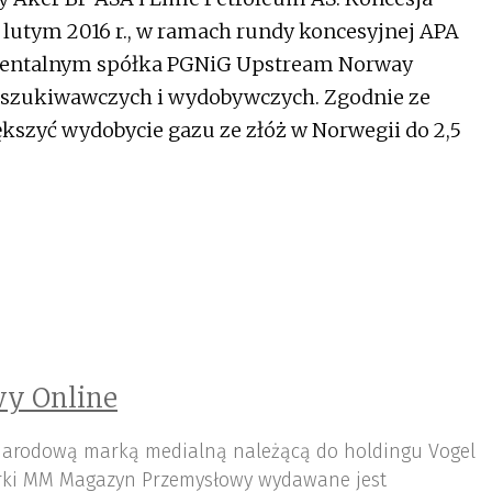
lutym 2016 r., w ramach rundy koncesyjnej APA
ynentalnym spółka PGNiG Upstream Norway
poszukiwawczych i wydobywczych. Zgodnie ze
kszyć wydobycie gazu ze złóż w Norwegii do 2,5
y Online
arodową marką medialną należącą do holdingu Vogel
ki MM Magazyn Przemysłowy wydawane jest