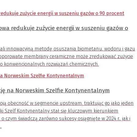
a redukuje zużycie energii w suszeniu gazów o
ali innowacyjną metodę osuszania biometanu, wodoru i gazu
anoporowate membrany ceramiczne może zredukować zużycie
do konwencjonalnych rozwiązań chemicznych.
ję na Norweskim Szelfie Kontynentalnym
ją obecność w segmencie upstream, traktując go jako jeden
eski Szelf Kontynentalny stał się kluczowym kierunkiem
o czym świadczą zarówno sukcesy osiągnięte w 2024 r., jak i
.