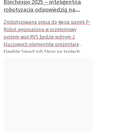
Blechexpo 2025 – inteligentna
robotyzacja odpowiedzią na
wyzwania branży
Zrobotyzowana prasa do gięcia paneli P-
Robot wyposażona w przełomowy
system wizji RVS będzie jednym z
kluczowych elementów prezentacji
Flexible Smart Job Shop na targach
Blechexpo 2025.