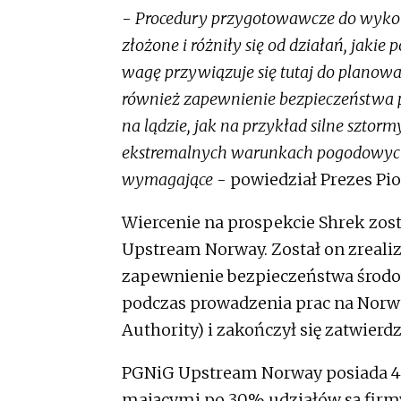
-
Procedury przygotowawcze do wykon
złożone i różniły się od działań, jaki
wagę przywiązuje się tutaj do planow
również zapewnienie bezpieczeństwa p
na lądzie, jak na przykład silne szto
ekstremalnych warunkach pogodowych 
wymagające
- powiedział Prezes Pi
Wiercenie na prospekcie Shrek z
Upstream Norway. Został on zreali
zapewnienie bezpieczeństwa środow
podczas prowadzenia prac na Norw
Authority) i zakończył się zatwier
PGNiG Upstream Norway posiada 40
mającymi po 30% udziałów są firmy