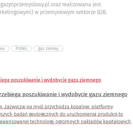
gazynprzemyslowy.pl oraz realizowana jest
rketingowymi) w przemysłowym sektorze B2B.
owa
PGNiG
gaz ziemny
rzebiega poszukiwanie i wydobycie gazu ziemnego
 zazwyczaj na myśl przychodzą kopalnie, platformy
erwszych badań geologicznych do uruchomienia produkcji to
zaawansowanej technologii, ogromnych nakładów kapitałowych