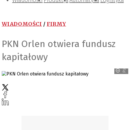
Wiadomości
Projektowanie i konstrukcje
Zarządzanie i IT
Tematy specjalne
Produkcja
Automatyka
Logistyka
WIADOMOŚCI
/
FIRMY
PKN Orlen otwiera fundusz
kapitałowy
Pixabay