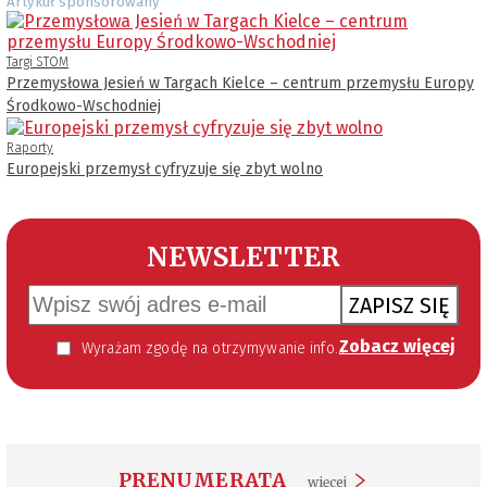
Artykuł sponsorowany
Targi STOM
Przemysłowa Jesień w Targach Kielce – centrum przemysłu Europy
Środkowo-Wschodniej
Raporty
Europejski przemysł cyfryzuje się zbyt wolno
NEWSLETTER
ZAPISZ SIĘ
Zobacz więcej
Wyrażam zgodę na otrzymywanie informacji handlowej kierowanej do mnie za pomocą środków komunikacji elektronicznej w szczególności poczty elektronicznej zgodnie z przepisem art. 10 ust 2 ustawy z dnia 18 lipca 2002 roku o świadczeniu usług drogą elektroniczną (Dz. U. 144 z 2002 r. poz. 1204). Zgoda jest dobrowolna, jednak jej wyrażenie jest konieczne, aby otrzymywać newsletter.
PRENUMERATA
więcej