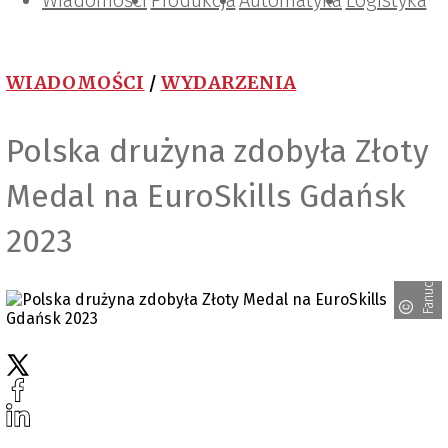
Wiadomości
Projektowanie i konstrukcje
Zarządzanie i IT
Tematy specjalne
Produkcja
Automatyka
Logistyka
WIADOMOŚCI
/
WYDARZENIA
Polska drużyna zdobyła Złoty
Medal na EuroSkills Gdańsk
2023
Fanuc