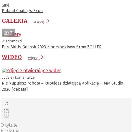
targi
Poland Coatings Expo
GALERIA
więcej
7
Wiadomości
EuroSkills Gdańsk 2023 z perspektywy firmy ZOLLER
WIDEO
więcej
Ludzie i komentarze
Nie kupujesz robota ‒ kupujesz działającą aplikację – MM Studio
2026 [debata]
O tytule
Reklama