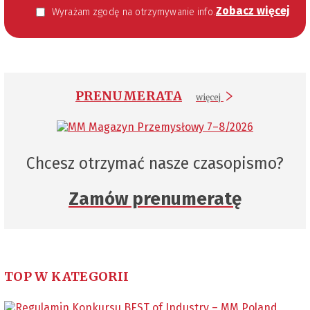
Zobacz więcej
Wyrażam zgodę na otrzymywanie informacji handlowej kierowanej do mnie za pomocą środków komunikacji elektronicznej w szczególności poczty elektronicznej zgodnie z przepisem art. 10 ust 2 ustawy z dnia 18 lipca 2002 roku o świadczeniu usług drogą elektroniczną (Dz. U. 144 z 2002 r. poz. 1204). Zgoda jest dobrowolna, jednak jej wyrażenie jest konieczne, aby otrzymywać newsletter.
PRENUMERATA
więcej
Chcesz otrzymać nasze czasopismo?
Zamów prenumeratę
TOP W KATEGORII