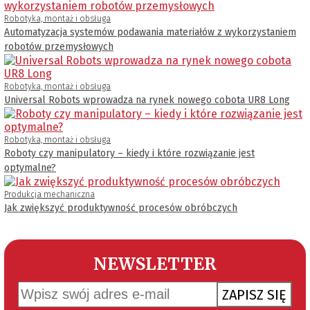
Robotyka, montaż i obsługa
Automatyzacja systemów podawania materiałów z wykorzystaniem
robotów przemysłowych
Robotyka, montaż i obsługa
Universal Robots wprowadza na rynek nowego cobota UR8 Long
Robotyka, montaż i obsługa
Roboty czy manipulatory – kiedy i które rozwiązanie jest
optymalne?
Produkcja mechaniczna
Jak zwiększyć produktywność procesów obróbczych
NEWSLETTER
ZAPISZ SIĘ