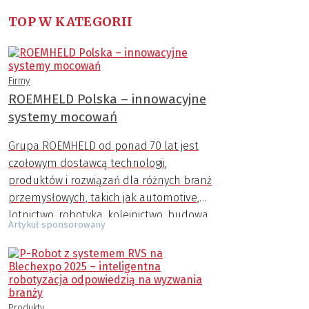
TOP W KATEGORII
Firmy
ROEMHELD Polska – innowacyjne
systemy mocowań
Grupa ROEMHELD od ponad 70 lat jest
czołowym dostawcą technologii,
produktów i rozwiązań dla różnych branż
przemysłowych, takich jak automotive,
lotnictwo, robotyka, kolejnictwo, budowa
Artykuł sponsorowany
maszyn, przemysł AGD, zbrojeniowy,
medyczny i inne.
Produkty