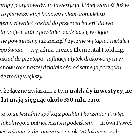
grupy platynowców to inwestycja, której wartość już w
est to pierwszy etap budowy całego kompleksu
jemy również zakład do przerobu baterii litowo-
win project, który powinien zadziać się w ciągu
sie powinniśmy już zacząć fizycznie wytapiać metale i
łego świata –
wyjaśnia prezes Elemental Holding.
–
akład do przetopu i rafinacji płytek drukowanych w
 stanowi core naszej działalności od samego początku.
oże trochę większy.
, że łączne związane z tym
nakłady inwestycyjne
 lat mają sięgnąć około 350 mln euro.
a to, że jesteśmy spółką z polskimi korzeniami, więc
oś lokalnego, z patriotycznym podejściem –
mówi Paweł
eć zakupu, która opiera się na ok. 70 lokalizacjach.