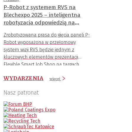
P-Robot z systemem RVS na
Blechexpo 2025 – inteligentna
robotyzacja odpowiedzią na
wyzwania branży
Zrobotyzowana prasa do gięcia paneli P-
Robot wyposażona w przełomowy
system wizji RVS będzie jednym z
kluczowych elementów prezentacji
Flexible Smart Job Shop na targach
Blechexpo 2025.
WYDARZENIA
więcej
Nasz patronat