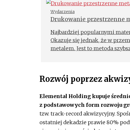
Wydarzenia
Drukowanie przestrzenne m
Najbardziej popularnymi mater
Okazuje się jednak, że w prz
metalem. Jest to metoda szybsza
Rozwój poprzez akwiz
Elemental Holding kupuje średnio
z podstawowych form rozwoju gr
tzw. track-record akwizycyjny. Spoś
ostatniej dekadzie prawie 80% pod