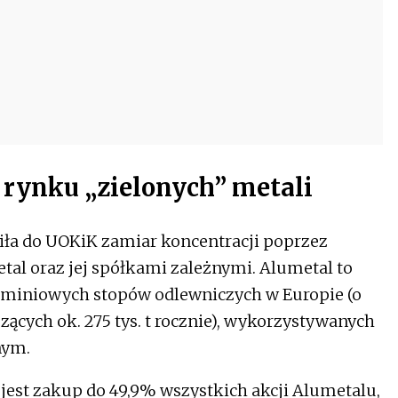
rynku „zielonych” metali
siła do UOKiK zamiar koncentracji poprzez
etal oraz jej spółkami zależnymi. Alumetal to
luminiowych stopów odlewniczych w Europie (o
cych ok. 275 tys. t rocznie), wykorzystywanych
nym.
jest zakup do 49,9% wszystkich akcji Alumetalu,