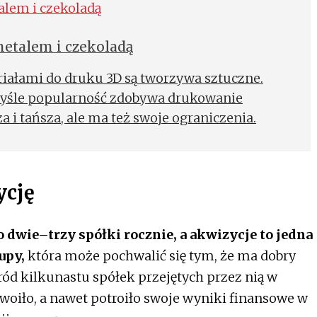
etalem i czekoladą
iałami do druku 3D są tworzywa sztuczne.
emyśle popularność zdobywa drukowanie
 i tańsza, ale ma też swoje ograniczenia.
ycję
 dwie–trzy spółki rocznie, a akwizycje to jedna
upy,
która może pochwalić się tym, że ma dobry
ród kilkunastu spółek przejętych przez nią w
woiło, a nawet potroiło swoje wyniki finansowe w