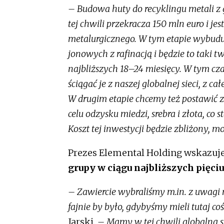
– Budowa huty do recyklingu metali z 
tej chwili przekracza 150 mln euro i j
metalurgicznego. W tym etapie wybudu
jonowych z rafinacją i będzie to taki t
najbliższych 18–24 miesięcy. W tym cza
ściągać je z naszej globalnej sieci, z ca
W drugim etapie chcemy też postawić z
celu odzysku miedzi, srebra i złota, co
Koszt tej inwestycji będzie zbliżony, m
Prezes Elemental Holding wskazuje
grupy w ciągu najbliższych pięciu
– Zawiercie wybraliśmy m.in. z uwagi n
fajnie by było, gdybyśmy mieli tutaj c
Jarski
. – Mamy w tej chwili globalną si