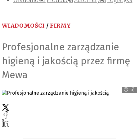
Wiadomości
Projektowanie i konstrukcje
Zarządzanie i IT
Tematy specjalne
Produkcja
Automatyka
Logistyka
WIADOMOŚCI
/
FIRMY
Profesjonalne zarządzanie
higieną i jakością przez firmę
Mewa
Mewa