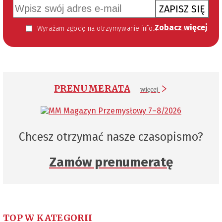
ZAPISZ SIĘ
Zobacz więcej
Wyrażam zgodę na otrzymywanie informacji handlowej kierowanej do mnie za pomocą środków komunikacji elektronicznej w szczególności poczty elektronicznej zgodnie z przepisem art. 10 ust 2 ustawy z dnia 18 lipca 2002 roku o świadczeniu usług drogą elektroniczną (Dz. U. 144 z 2002 r. poz. 1204). Zgoda jest dobrowolna, jednak jej wyrażenie jest konieczne, aby otrzymywać newsletter.
PRENUMERATA
więcej
Chcesz otrzymać nasze czasopismo?
Zamów prenumeratę
TOP W KATEGORII