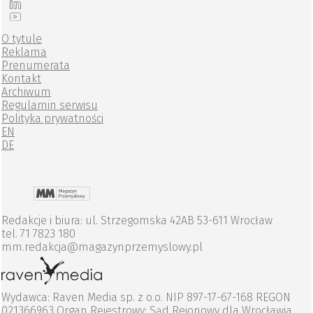
O tytule
Reklama
Prenumerata
Kontakt
Archiwum
Regulamin serwisu
Polityka prywatności
EN
DE
Redakcje i biura: ul. Strzegomska 42AB 53-611 Wrocław
tel. 71 7823 180
mm.redakcja@magazynprzemyslowy.pl
Wydawca: Raven Media sp. z o.o. NIP 897-17-67-168 REGON
021366963 Organ Rejestrowy: Sąd Rejonowy dla Wrocławia