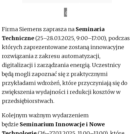
T
a
r
g
i
K
i
e
l
c
e
Firma Siemens zaprasza na
Seminaria
Techniczne
(25–28.03.2025, 9:00–17:00), podczas
których zaprezentowane zostaną innowacyjne
rozwiązania z zakresu automatyzacji,
digitalizacji i zarządzania energią. Uczestnicy
będą mogli zapoznać się z praktycznymi
przykładami wdrożeń, które przyczyniają się do
zwiększenia wydajności i redukcji kosztów w
przedsiębiorstwach.
Kolejnym ważnym wydarzeniem
będzie
Seminarium Innowacje i Nowe
Technologie
(26–27.03.2025, 11.00–13.00), które