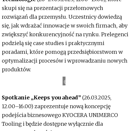
skupi się na prezentacji przełomowych
rozwiązań dla przemysłu. Uczestnicy dowiedzą
się, jak wdrażać innowacje w swoich firmach, aby
zwiększyć konkurencyjność na rynku. Prelegenci
podzielą się case studies i praktycznymi
poradami, które pomogą przedsiębiorstwom w
optymalizacji procesów i wprowadzaniu nowych
produktów.
e
T
a
r
g
i
K
i
e
l
c
Spotkanie „Keeps you ahead”
(26.03.2025,
12.00–16.00) zaprezentuje nową koncepcję
podejścia biznesowego KYOCERA UNIMERCO
Tooling i będzie dostępne wyłącznie dla