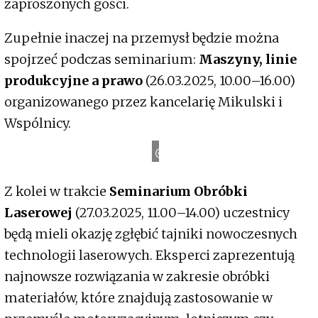
zaproszonych gości.
Zupełnie inaczej na przemysł będzie można
spojrzeć podczas seminarium:
Maszyny, linie
produkcyjne a prawo
(26.03.2025, 10.00–16.00)
organizowanego przez kancelarię Mikulski i
Wspólnicy.
T
a
r
g
i
K
i
e
l
c
e
Z kolei w trakcie
Seminarium Obróbki
Laserowej
(27.03.2025, 11.00–14.00) uczestnicy
będą mieli okazję zgłębić tajniki nowoczesnych
technologii laserowych. Eksperci zaprezentują
najnowsze rozwiązania w zakresie obróbki
materiałów, które znajdują zastosowanie w