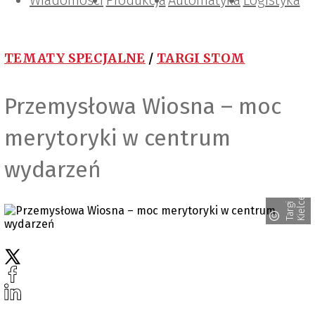
Wiadomości
Projektowanie i konstrukcje
Zarządzanie i IT
Tematy specjalne
Produkcja
Automatyka
Logistyka
TEMATY SPECJALNE
/
TARGI STOM
Przemysłowa Wiosna – moc
merytoryki w centrum
wydarzeń
e
T
a
r
g
i
K
i
e
l
c