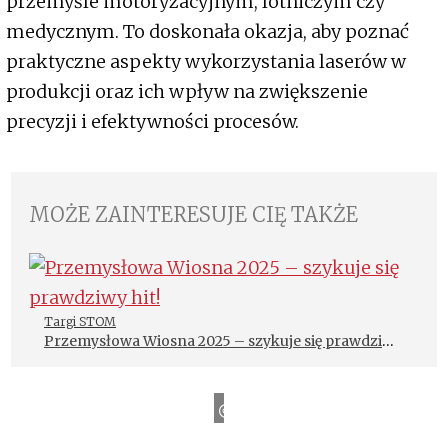
przemyśle motoryzacyjnym, lotniczym czy
medycznym. To doskonała okazja, aby poznać
praktyczne aspekty wykorzystania laserów w
produkcji oraz ich wpływ na zwiększenie
precyzji i efektywności procesów.
MOŻE ZAINTERESUJE CIĘ TAKŻE
Targi STOM
Przemysłowa Wiosna 2025 – szykuje się prawdziwy
hit!
e
T
a
r
g
i
K
i
e
l
c