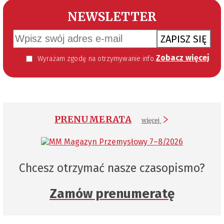
NEWSLETTER
ZAPISZ SIĘ
Zobacz więcej
Wyrażam zgodę na otrzymywanie informacji handlowej kierowanej do mnie za pomocą środków komunikacji elektronicznej w szczególności poczty elektronicznej zgodnie z przepisem art. 10 ust 2 ustawy z dnia 18 lipca 2002 roku o świadczeniu usług drogą elektroniczną (Dz. U. 144 z 2002 r. poz. 1204). Zgoda jest dobrowolna, jednak jej wyrażenie jest konieczne, aby otrzymywać newsletter.
PRENUMERATA
więcej
Chcesz otrzymać nasze czasopismo?
Zamów prenumeratę