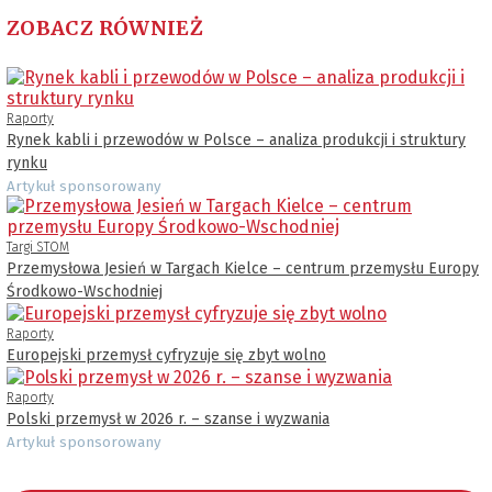
ZOBACZ RÓWNIEŻ
Raporty
Rynek kabli i przewodów w Polsce – analiza produkcji i struktury
rynku
Artykuł sponsorowany
Targi STOM
Przemysłowa Jesień w Targach Kielce – centrum przemysłu Europy
Środkowo-Wschodniej
Raporty
Europejski przemysł cyfryzuje się zbyt wolno
Raporty
Polski przemysł w 2026 r. – szanse i wyzwania
Artykuł sponsorowany