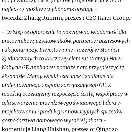
mogli wkroczyć w erę cyfrową i oferować klientom
najlepszy możliwy wybór oraz obsługę
-
twierdzi Zhang Ruimin, prezes i CEO Haier Group.
-
Dzisiejsze ogłoszenie to pozytywna wiadomość dla
pracowników, użytkowników, partnerów biznesowych
i akcjonariuszy. Inwestowanie i rozwój w Stanach
Zjednoczonych to kluczowy element strategii Haier.
Nabycie GE Appliances pomoże nam przyspieszyć tę
ekspansję. Mamy wielki szacunek i zaufanie dla
utalentowanego zespołu zarządzającego GE. Z
radością oczekujemy rozpoczęcia ścisłej współpracy w
celu stworzenia prawdziwego światowego lidera w
projektowaniu i produkcji innowacyjnych sprzętów
gospodarstwa domowego wysokiej jakości
-
komentuje Liang Haishan, prezes of Qingdao