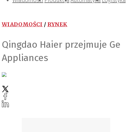
Wiadomości
Projektowanie i konstrukcje
Zarządzanie i IT
Tematy specjalne
Produkcja
Automatyka
Logistyka
WIADOMOŚCI
/
RYNEK
Qingdao Haier przejmuje Ge
Appliances