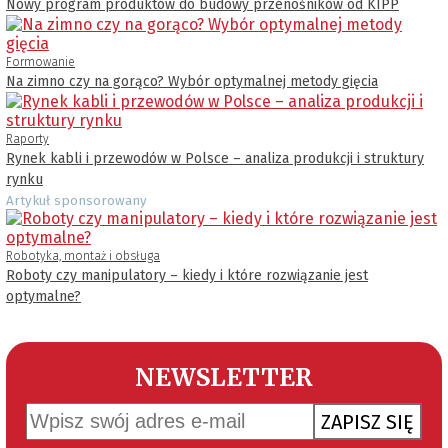
Nowy program produktów do budowy przenośników od KIPP
Formowanie
Na zimno czy na gorąco? Wybór optymalnej metody gięcia
Raporty
Rynek kabli i przewodów w Polsce – analiza produkcji i struktury
rynku
Artykuł sponsorowany
Robotyka, montaż i obsługa
Roboty czy manipulatory – kiedy i które rozwiązanie jest
optymalne?
NEWSLETTER
ZAPISZ SIĘ