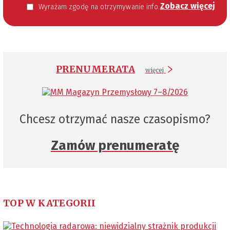
Zobacz więcej
Wyrażam zgodę na otrzymywanie informacji handlowej kierowanej do mnie za pomocą środków komunikacji elektronicznej w szczególności poczty elektronicznej zgodnie z przepisem art. 10 ust 2 ustawy z dnia 18 lipca 2002 roku o świadczeniu usług drogą elektroniczną (Dz. U. 144 z 2002 r. poz. 1204). Zgoda jest dobrowolna, jednak jej wyrażenie jest konieczne, aby otrzymywać newsletter.
PRENUMERATA
więcej
Chcesz otrzymać nasze czasopismo?
Zamów prenumeratę
TOP W KATEGORII