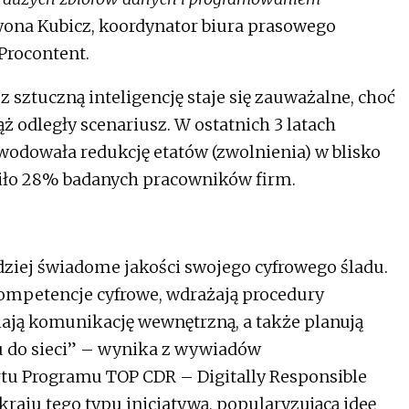
ona Kubicz, koordynator biura prasowego
Procontent.
 sztuczną inteligencję staje się zauważalne, choć
ż odległy scenariusz. W ostatnich 3 latach
odowała redukcję etatów (zwolnienia) w blisko
eliło 28% badanych pracowników firm.
rdziej świadome jakości swojego cyfrowego śladu.
ompetencje cyfrowe, wdrażają procedury
ają komunikację wewnętrzną, a także planują
pu do sieci” – wynika z wywiadów
u Programu TOP CDR – Digitally Responsible
raju tego typu inicjatywą, popularyzującą ideę