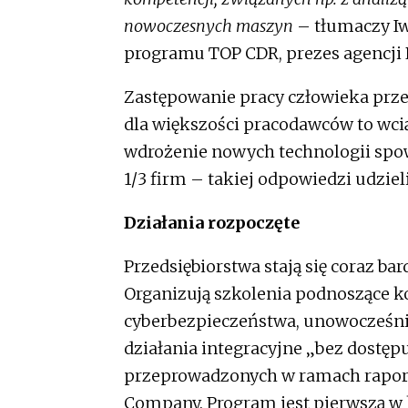
nowoczesnych maszyn
– tłumaczy Iw
programu TOP CDR, prezes agencji 
Zastępowanie pracy człowieka przez
dla większości pracodawców to wcią
wdrożenie nowych technologii spow
1/3 firm – takiej odpowiedzi udzi
Działania rozpoczęte
Przedsiębiorstwa stają się coraz ba
Organizują szkolenia podnoszące k
cyberbezpieczeństwa, unowocześni
działania integracyjne „bez dostę
przeprowadzonych w ramach raport
Company. Program jest pierwszą w k