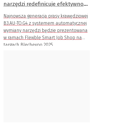
narzędzi redefinicuje efektywność
gięcia
Najnowsza generacja prasy krawędziowej
B3.AU-TO.G4 z systemem automatycznej
wymiany narzędzi będzie prezentowana
w ramach Flexible Smart Job Shop na
targach Blechexpo 2025.