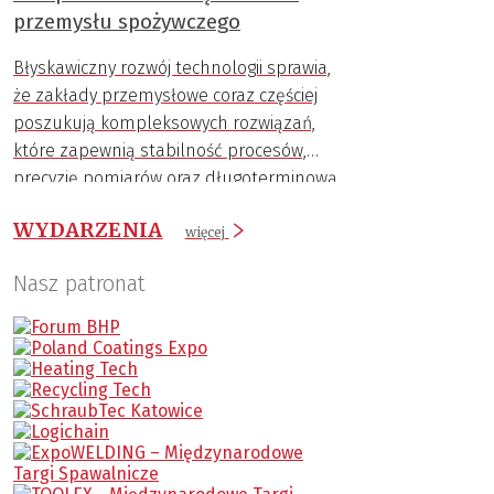
przemysłu spożywczego
Błyskawiczny rozwój technologii sprawia,
że zakłady przemysłowe coraz częściej
poszukują kompleksowych rozwiązań,
które zapewnią stabilność procesów,
precyzję pomiarów oraz długoterminową
trwałość komponentów.
WYDARZENIA
więcej
Nasz patronat