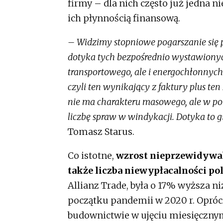
firmy – dla nich często już jedna
ich płynnością finansową.
– Widzimy stopniowe pogarszanie się pł
dotyka tych bezpośrednio wystawionych
transportowego, ale i energochłonnych
czyli ten wynikający z faktury plus ten
nie ma charakteru masowego, ale w p
liczbę spraw w windykacji. Dotyka to 
Tomasz Starus.
Co istotne,
wzrost nieprzewidywaln
także liczba niewypłacalności po
Allianz Trade, była o 17% wyższa n
początku pandemii w 2020 r. Opróc
budownictwie w ujęciu miesięcznym