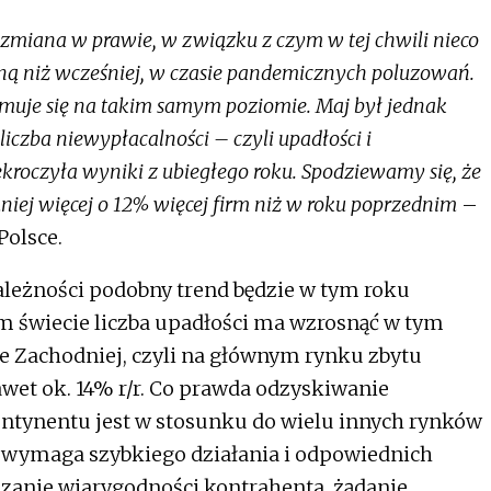
nne warunki rynkowe.
 zmiana w prawie, w związku z czym w tej chwili nieco
yjną niż wcześniej, w czasie pandemicznych poluzowań.
ymuje się na takim samym poziomie. Maj był jednak
iczba niewypłacalności – czyli upadłości i
ekroczyła wyniki z ubiegłego roku. Spodziewamy się, że
niej więcej o 12% więcej firm niż w roku poprzednim
–
Polsce.
leżności podobny trend będzie w tym roku
ym świecie liczba upadłości ma wzrosnąć w tym
e Zachodniej, czyli na głównym rynku zbytu
awet ok. 14% r/r. Co prawda odzyskiwanie
ntynentu jest w stosunku do wielu innych rynków
k wymaga szybkiego działania i odpowiednich
zanie wiarygodności kontrahenta, żądanie