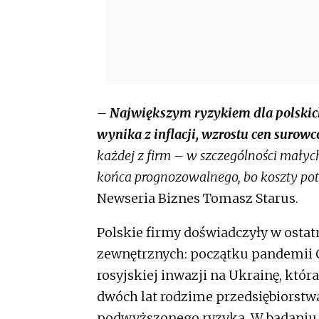
– Największym ryzykiem dla polskich 
wynika z inflacji, wzrostu cen suro
każdej z firm – w szczególności małych
końca prognozowalnego, bo koszty potr
Newseria Biznes Tomasz Starus.
Polskie firmy doświadczyły w osta
zewnętrznych: początku pandemii COV
rosyjskiej inwazji na Ukrainę, któr
dwóch lat rodzime przedsiębiorstwa
podwyższonego ryzyka. W badaniu