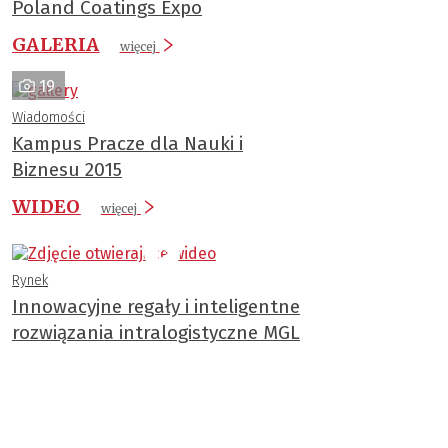
Poland Coatings Expo
GALERIA
więcej
19
Wiadomości
Kampus Pracze dla Nauki i
Biznesu 2015
WIDEO
więcej
Rynek
Innowacyjne regały i inteligentne
rozwiązania intralogistyczne MGL