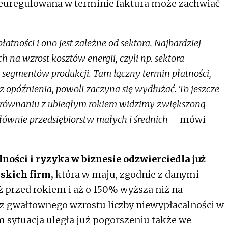
 nieuregulowana w terminie faktura może zachwiać
atności i ono jest zależne od sektora. Najbardziej
 na wzrost kosztów energii, czyli np. sektora
 segmentów produkcji. Tam łączny termin płatności,
 z opóźnienia, powoli zaczyna się wydłużać. To jeszcze
orównaniu z ubiegłym rokiem widzimy zwiększoną
głównie przedsiębiorstw małych i średnich
– mówi
ości i ryzyka w biznesie odzwierciedla już
lskich firm,
która w maju, zgodnie z danymi
iż przed rokiem i aż o 150% wyższa niż na
z gwałtownego wzrostu liczby niewypłacalności w
 sytuacja uległa już pogorszeniu także we