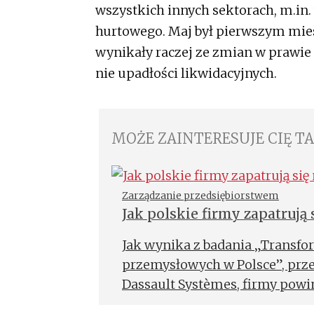
wszystkich innych sektorach, m.in
hurtowego. Maj był pierwszym mies
wynikały raczej ze zmian w prawie i
nie upadłości likwidacyjnych.
MOŻE ZAINTERESUJE CIĘ T
Zarządzanie przedsiębiorstwem
Jak polskie firmy zapatrują 
organizacyjnej?
Jak wynika z badania „Transfo
przemysłowych w Polsce”, prz
Dassault Systèmes, firmy pow
transformację organizacyjną, 