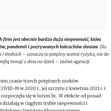
firm jest obecnie bardzo duża niepewność, która
wców, pandemii i pozrywanych łańcuchów dostaw.
Dla
 i średnich – oznacza to potężny wzrost ryzyka, nie do
afią rosnąć z dnia na dzień
– mówi agencji
tnim czasie trzech potężnych szoków
ID-19 w 2020 r., jej szczytu z kwietnia 2021 r. i
a rozpoczęła się w lutym br. W efekcie od ponad
 działają w ciągłym trybie niepewności i
 Polskiego Instytutu Ekonomicznego