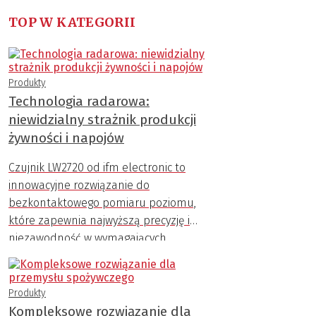
TOP W KATEGORII
Produkty
Technologia radarowa:
niewidzialny strażnik produkcji
żywności i napojów
Czujnik LW2720 od ifm electronic to
innowacyjne rozwiązanie do
bezkontaktowego pomiaru poziomu,
które zapewnia najwyższą precyzję i
niezawodność w wymagających
warunkach przemysłowych.
Produkty
Kompleksowe rozwiązanie dla