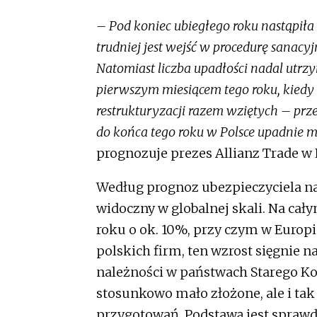
elastycznie reagować na zmie
– Pod koniec ubiegłego roku nastąpiła
trudniej jest wejść w procedurę sanac
Natomiast liczba upadłości nadal utrz
pierwszym miesiącem tego roku, kiedy l
restrukturyzacji razem wziętych – prz
do końca tego roku w Polsce upadnie m
prognozuje prezes Allianz Trade w 
Według prognoz ubezpieczyciela na
widoczny w globalnej skali. Na cał
roku o ok. 10%, przy czym w Europi
polskich firm, ten wzrost sięgnie n
należności w państwach Starego Ko
stosunkowo mało złożone, ale i ta
przygotowań. Podstawą jest sprawd