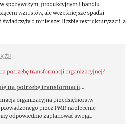
. w spożywczym, produkcyjnym i handlu
iącem wzrostów, ale wcześniejsze spadki
 świadczyły o mniejszej liczbie restrukturyzacji, a
AKŻE
się na potrzebę transformacji
rmacja organizacyjna przedsiębiorstw
eprowadzonego przez PMR na zlecenie
inny odpowiednio zaplanować swoją
żeby wypracować przewagę konkurencyjną i