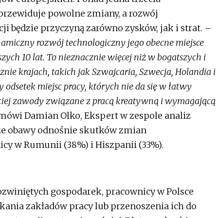
przewiduje powolne zmiany, a rozwój
cji będzie przyczyną zarówno zysków, jak i strat. –
ynamiczny rozwój technologiczny jego obecne miejsce
szych 10 lat. To nieznacznie więcej niż w bogatszych i
ie krajach, takich jak Szwajcaria, Szwecja, Holandia i
 odsetek miejsc pracy, których nie da się w łatwy
ściej zawody związane z pracą kreatywną i wymagającą
mówi Damian Olko, Ekspert w zespole analiz
ze obawy odnośnie skutków zmian
cy w Rumunii (38%) i Hiszpanii (33%).
ozwiniętych gospodarek, pracownicy w Polsce
kania zakładów pracy lub przenoszenia ich do