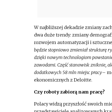
W najbliższej dekadzie zmiany zac
dwa duże trendy: zmiany demografi
rozwojem automatyzacji i sztucznej
będzie stopniowo zmieniał strukturę r
dzięki nowym technologiom powstanie 
zawodami. Część stanowisk zniknie, al
dodatkowych 58 mln miejsc pracy
– m
ekonomicznych z Deloitte.
Czy roboty zabiorą nam pracę?
Polacy widzą przyszłość swoich mie
przedstawiciele analizowanych kraj