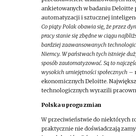
ankietowanych w badaniu Deloitte 
automatyzacji i sztucznej inteligen
Co piąty Polak obawia się, że przez d
pracy stanie się zbędne w ciągu najbliż
bardziej zaawansowanych technologiczn
Niemcy.
W państwach tych istnieje duży
sposób zautomatyzować. Są to najczę
wysokich umiejętności społecznych
– 
ekonomicznych Deloitte. Najwięks
technologicznych wyrazili pracowni
Polska u progu zmian
W przeciwieństwie do niektórych r
praktycznie nie doświadczają zamy