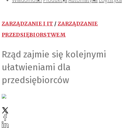
Wiadomości
Projektowanie i konstrukcje
Zarządzanie i IT
Tematy specjalne
Produkcja
Automatyka
Logistyka
ZARZĄDZANIE I IT
/
ZARZĄDZANIE
PRZEDSIĘBIORSTWEM
Rząd zajmie się kolejnymi
ułatwieniami dla
przedsiębiorców