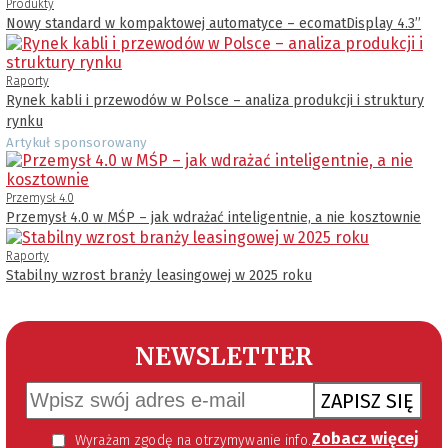
Produkty
Nowy standard w kompaktowej automatyce – ecomatDisplay 4.3’’
Raporty
Rynek kabli i przewodów w Polsce – analiza produkcji i struktury
rynku
Artykuł sponsorowany
Przemysł 4.0
Przemysł 4.0 w MŚP – jak wdrażać inteligentnie, a nie kosztownie
Raporty
Stabilny wzrost branży leasingowej w 2025 roku
NEWSLETTER
ZAPISZ SIĘ
Zobacz więcej
Wyrażam zgodę na otrzymywanie informacji handlowej kierowanej do mnie za pomocą środków komunikacji elektronicznej w szczególności poczty elektronicznej zgodnie z przepisem art. 10 ust 2 ustawy z dnia 18 lipca 2002 roku o świadczeniu usług drogą elektroniczną (Dz. U. 144 z 2002 r. poz. 1204). Zgoda jest dobrowolna, jednak jej wyrażenie jest konieczne, aby otrzymywać newsletter.