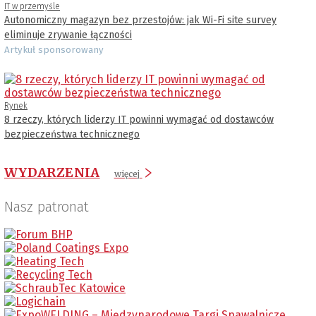
IT w przemyśle
Autonomiczny magazyn bez przestojów: jak Wi-Fi site survey
eliminuje zrywanie łączności
Artykuł sponsorowany
Rynek
8 rzeczy, których liderzy IT powinni wymagać od dostawców
bezpieczeństwa technicznego
WYDARZENIA
więcej
Nasz patronat