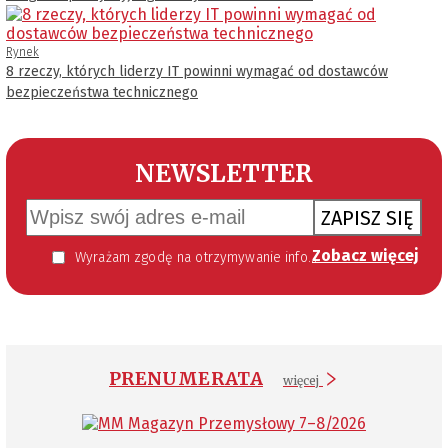
Rynek
8 rzeczy, których liderzy IT powinni wymagać od dostawców
bezpieczeństwa technicznego
NEWSLETTER
ZAPISZ SIĘ
Zobacz więcej
Wyrażam zgodę na otrzymywanie informacji handlowej kierowanej do mnie za pomocą środków komunikacji elektronicznej w szczególności poczty elektronicznej zgodnie z przepisem art. 10 ust 2 ustawy z dnia 18 lipca 2002 roku o świadczeniu usług drogą elektroniczną (Dz. U. 144 z 2002 r. poz. 1204). Zgoda jest dobrowolna, jednak jej wyrażenie jest konieczne, aby otrzymywać newsletter.
PRENUMERATA
więcej