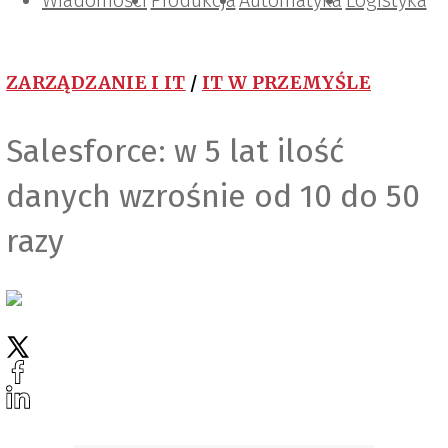
Wiadomości
Projektowanie i konstrukcje
Zarządzanie i IT
Tematy specjalne
Produkcja
Automatyka
Logistyka
ZARZĄDZANIE I IT
/
IT W PRZEMYŚLE
Salesforce: w 5 lat ilość
danych wzrośnie od 10 do 50
razy