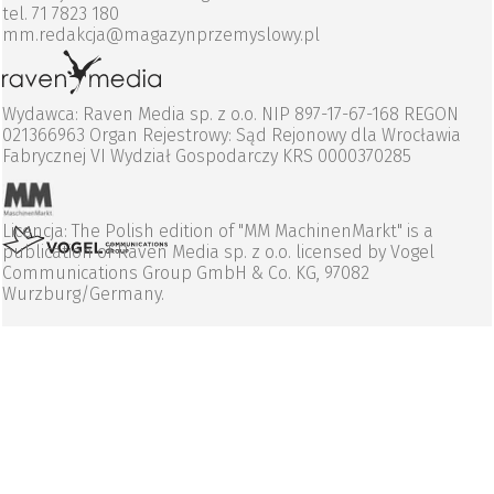
tel. 71 7823 180
mm.redakcja@magazynprzemyslowy.pl
Wydawca: Raven Media sp. z o.o. NIP 897-17-67-168 REGON
021366963 Organ Rejestrowy: Sąd Rejonowy dla Wrocławia
Fabrycznej VI Wydział Gospodarczy KRS 0000370285
Licencja: The Polish edition of "MM MachinenMarkt" is a
publication of Raven Media sp. z o.o. licensed by Vogel
Communications Group GmbH & Co. KG, 97082
Wurzburg/Germany.