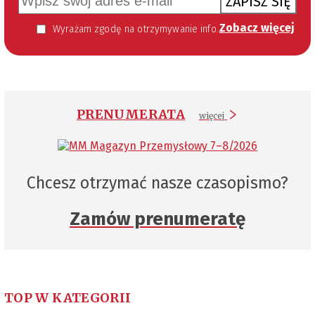
ZAPISZ SIĘ
Zobacz więcej
Wyrażam zgodę na otrzymywanie informacji handlowej kierowanej do mnie za pomocą środków komunikacji elektronicznej w szczególności poczty elektronicznej zgodnie z przepisem art. 10 ust 2 ustawy z dnia 18 lipca 2002 roku o świadczeniu usług drogą elektroniczną (Dz. U. 144 z 2002 r. poz. 1204). Zgoda jest dobrowolna, jednak jej wyrażenie jest konieczne, aby otrzymywać newsletter.
PRENUMERATA
więcej
Chcesz otrzymać nasze czasopismo?
Zamów prenumeratę
TOP W KATEGORII