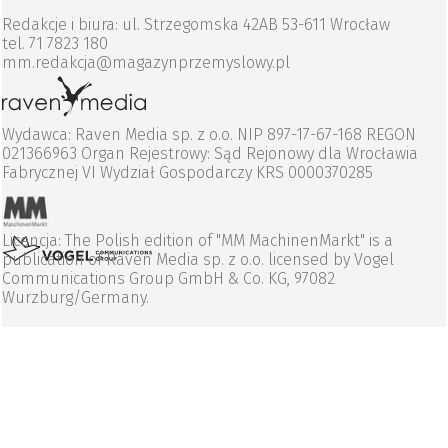
Redakcje i biura: ul. Strzegomska 42AB 53-611 Wrocław
tel. 71 7823 180
mm.redakcja@magazynprzemyslowy.pl
Wydawca: Raven Media sp. z o.o. NIP 897-17-67-168 REGON
021366963 Organ Rejestrowy: Sąd Rejonowy dla Wrocławia
Fabrycznej VI Wydział Gospodarczy KRS 0000370285
Licencja: The Polish edition of "MM MachinenMarkt" is a
publication of Raven Media sp. z o.o. licensed by Vogel
Communications Group GmbH & Co. KG, 97082
Wurzburg/Germany.