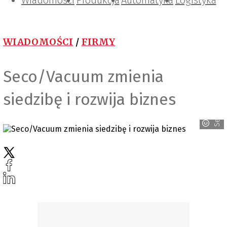
Wiadomości
Projektowanie i konstrukcje
Zarządzanie i IT
Tematy specjalne
Produkcja
Automatyka
Logistyka
WIADOMOŚCI
/
FIRMY
Seco/Vacuum zmienia
Seco/Warwick
siedzibę i rozwija biznes