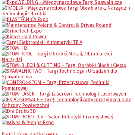
Najbliższe wydarzenia
wiecej