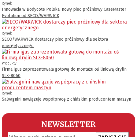
Rynek
Innowacja w Bodycote Polska: nowy piec próżniowy CaseMaster
Evolution od SECO/WARWICK
Rynek
SECO/WARWICK dostarczy piec próżniowy dla sektora
energetycznego
Produkty
Firma igus zaprezentowała gotową do montażu oś liniową drylin
SLX-8060
Rynek
Salvagnini nawiązuje współpracę z chińskim producentem maszyn
NEWSLETTER