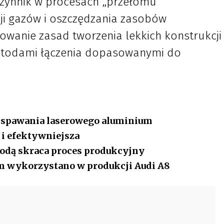
 czynnik w procesach „przełomu
sji gazów i oszczędzania zasobów
owanie zasad tworzenia lekkich konstrukcji
metodami łączenia dopasowanymi do
ę spawania laserowego aluminium
 i efektywniejsza
odą skraca proces produkcyjny
m wykorzystano w produkcji Audi A8