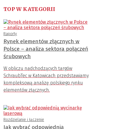
TOP W KATEGORII
Raporty
Rynek elementów złącznych w
Polsce – analiza sektora połączeń
śrubowych
W obliczu nadchodzących targów
SchraubTec w Katowicach przedstawiamy
kompleksową analizę polskiego rynku
elementów złącznych.
Rozdzielanie i łączenie
Jak wybrać odpowiednią