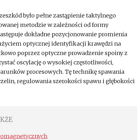
rzeszkód było pełne zastąpienie taktylnego
owanej metodzie w zależności od formy
astępuje dokładne pozycjonowanie promienia
 użyciem optycznej identyfikacji krawędzi na
datkowo poprzez optyczne prowadzenie spoiny z
tać oscylację o wysokiej częstotliwości,
 warunków procesowych. Tę technikę spawania
elin, regulowania szerokości spawu i głębokości
AKŻE