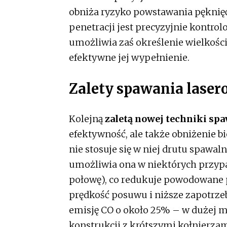
obniża ryzyko powstawania pęknię
penetracji jest precyzyjnie kontro
umożliwia zaś określenie wielkości 
efektywne jej wypełnienie.
Zalety spawania lase
Kolejną
zaletą nowej techniki sp
efektywność, ale także obniżenie b
nie stosuje się w niej drutu spawa
umożliwia ona w niektórych przypa
połowę), co redukuje powodowane p
prędkość posuwu i niższe zapotrze
emisję CO o około 25% – w dużej m
konstrukcji z krótszymi kołnierza