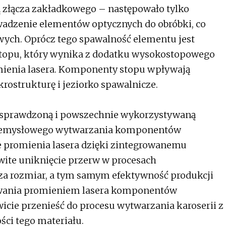
 złącza zakładkowego – następowało tylko
wadzenie elementów optycznych do obróbki, co
ych. Oprócz tego spawalność elementu jest
 stopu, który wynika z dodatku wysokostopowego
mienia lasera. Komponenty stopu wpływają
rostrukturę i jeziorko spawalnicze.
ię sprawdzoną i powszechnie wykorzystywaną
rzemysłowego wytwarzania komponentów
e promienia lasera dzięki zintegrowanemu
ite uniknięcie przerw w procesach
za rozmiar, a tym samym efektywność produkcji
pawania promieniem lasera komponentów
icie przenieść do procesu wytwarzania karoserii z
ci tego materiału.