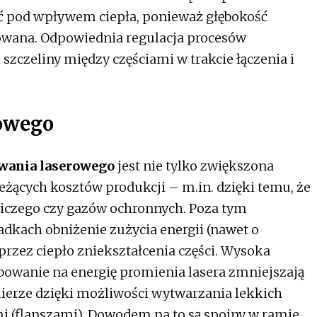
ć pod wpływem ciepła, ponieważ głębokość
lowana. Odpowiednia regulacja procesów
szczeliny między częściami w trakcie łączenia i
rowego
awania laserowego
jest nie tylko zwiększona
ieżących kosztów produkcji – m.in. dzięki temu, że
lniczego czy gazów ochronnych. Poza tym
dkach obniżenie zużycia energii (nawet o
rzez ciepło zniekształcenia części. Wysoka
bowanie na energię promienia lasera zmniejszają
ierze dzięki możliwości wytwarzania lekkich
mi (flanszami). Dowodem na to są spoiny w ramie