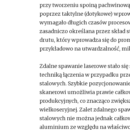
przy tworzeniu spoiną pachwinową
poprzez taktylne (dotykowe) wpro
wymagało długich czasów procesow
zasadniczo określana przez skład
drutu, który wprowadza się do pro
przykładowo na utwardzalność, mik
Zdalne spawanie laserowe stało s
techniką łączenia w przypadku p
stalowych. Szybkie pozycjonowani
skanerowi umożliwia prawie całkow
produkcyjnych, co znacząco zwięks
wielkoseryjnej. Zalet zdalnego s
stalowych nie można jednak całkow
aluminium ze względu na właściwoś