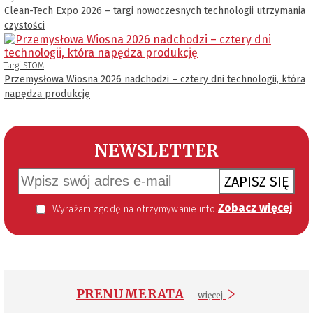
Clean-Tech Expo 2026 – targi nowoczesnych technologii utrzymania
czystości
Targi STOM
Przemysłowa Wiosna 2026 nadchodzi – cztery dni technologii, która
napędza produkcję
NEWSLETTER
ZAPISZ SIĘ
Zobacz więcej
Wyrażam zgodę na otrzymywanie informacji handlowej kierowanej do mnie za pomocą środków komunikacji elektronicznej w szczególności poczty elektronicznej zgodnie z przepisem art. 10 ust 2 ustawy z dnia 18 lipca 2002 roku o świadczeniu usług drogą elektroniczną (Dz. U. 144 z 2002 r. poz. 1204). Zgoda jest dobrowolna, jednak jej wyrażenie jest konieczne, aby otrzymywać newsletter.
PRENUMERATA
więcej