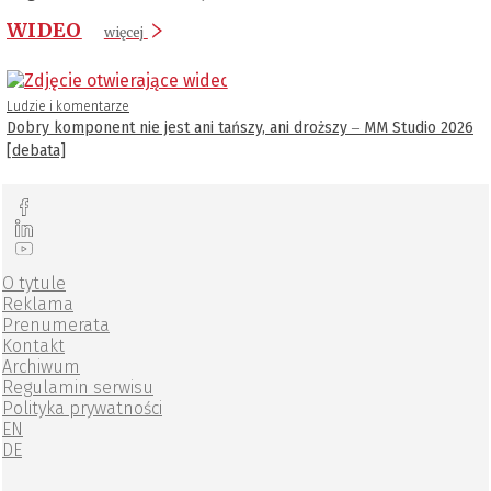
WIDEO
więcej
Ludzie i komentarze
Dobry komponent nie jest ani tańszy, ani droższy ‒ MM Studio 2026
[debata]
O tytule
Reklama
Prenumerata
Kontakt
Archiwum
Regulamin serwisu
Polityka prywatności
EN
DE