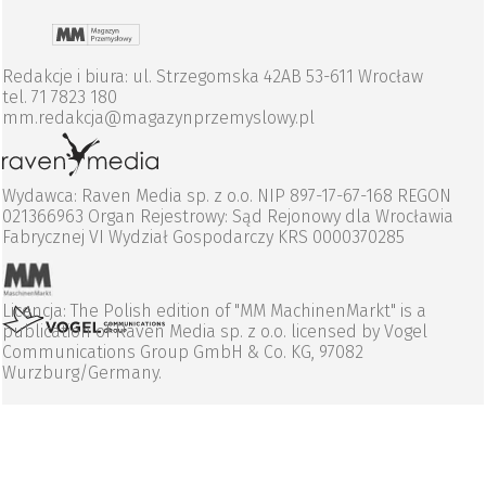
Redakcje i biura: ul. Strzegomska 42AB 53-611 Wrocław
tel. 71 7823 180
mm.redakcja@magazynprzemyslowy.pl
Wydawca: Raven Media sp. z o.o. NIP 897-17-67-168 REGON
021366963 Organ Rejestrowy: Sąd Rejonowy dla Wrocławia
Fabrycznej VI Wydział Gospodarczy KRS 0000370285
Licencja: The Polish edition of "MM MachinenMarkt" is a
publication of Raven Media sp. z o.o. licensed by Vogel
Communications Group GmbH & Co. KG, 97082
Wurzburg/Germany.