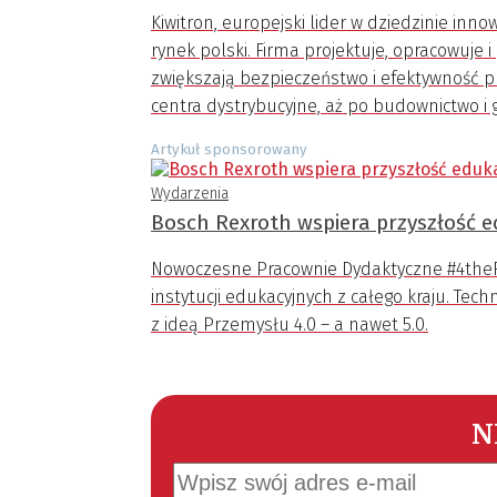
Kiwitron, europejski lider w dziedzinie in
rynek polski. Firma projektuje, opracowuje
zwiększają bezpieczeństwo i efektywność pr
centra dystrybucyjne, aż po budownictwo i 
Artykuł sponsorowany
Wydarzenia
Bosch Rexroth wspiera przyszłość e
Nowoczesne Pracownie Dydaktyczne #4theFut
instytucji edukacyjnych z całego kraju. Te
z ideą Przemysłu 4.0 – a nawet 5.0.
N