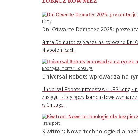
ZOBACZ RÓWNIEŻ
Firmy
Dni Otwarte Dematec 2025: prezenta
Firma Dematec zaprasza na coroczne Dni Ot
Niepołomicach.
Robotyka, montaż i obsługa
Universal Robots wprowadza na ry
Universal Robots przedstawił UR8 Long -
zasięgu, który łączy kompaktowe wymiary 
w Chicago.
Transport
Kiwitron: Nowe technologie dla bezp