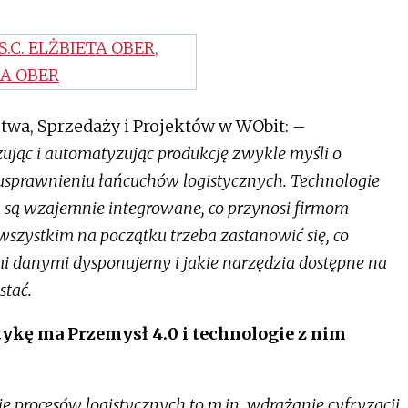
twa, Sprzedaży i Projektów w WObit: –
ując i automatyzując produkcję zwykle myśli o
usprawnieniu łańcuchów logistycznych. Technologie
ją, są wzajemnie integrowane, co przynosi firmom
 wszystkim na początku trzeba zastanowić się, co
i danymi dysponujemy i jakie narzędzia dostępne na
tać.
ykę ma Przemysł 4.0 i technologie z nim
e procesów logistycznych to m.in. wdrażanie cyfryzacji