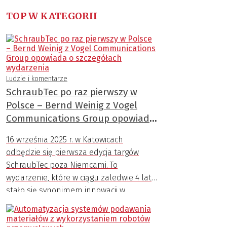
TOP W KATEGORII
Ludzie i komentarze
SchraubTec po raz pierwszy w
Polsce – Bernd Weinig z Vogel
Communications Group opowiada
o szczegółach wydarzenia
16 września 2025 r. w Katowicach
odbędzie się pierwsza edycja targów
SchraubTec poza Niemcami. To
wydarzenie, które w ciągu zaledwie 4 lat
stało się synonimem innowacji w
dziedzinie połączeń śrubowych.