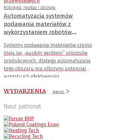
Robotyka, montaż i obsługa
Automatyzacja systemów
podawania materiałów z
wykorzystaniem robotów
przemysłowych
Systemy podawania materiałów często
stają się „wąskim gardłem” procesów
produkcyjnych, dlatego automatyzacja
tego obszaru ma olbrzymi potencjał
wzrostu ich efektywności.
WYDARZENIA
więcej
Nasz patronat