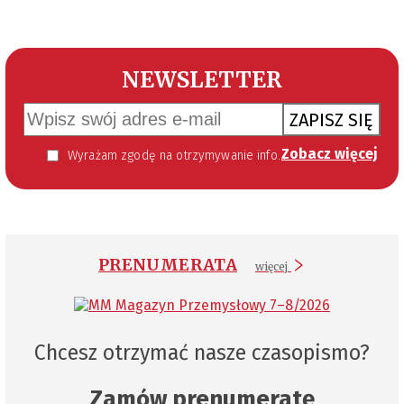
NEWSLETTER
ZAPISZ SIĘ
Zobacz więcej
Wyrażam zgodę na otrzymywanie informacji handlowej kierowanej do mnie za pomocą środków komunikacji elektronicznej w szczególności poczty elektronicznej zgodnie z przepisem art. 10 ust 2 ustawy z dnia 18 lipca 2002 roku o świadczeniu usług drogą elektroniczną (Dz. U. 144 z 2002 r. poz. 1204). Zgoda jest dobrowolna, jednak jej wyrażenie jest konieczne, aby otrzymywać newsletter.
PRENUMERATA
więcej
Chcesz otrzymać nasze czasopismo?
Zamów prenumeratę