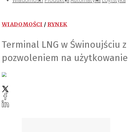
Wiadomości
Projektowanie i konstrukcje
Zarządzanie i IT
Tematy specjalne
Produkcja
Automatyka
Logistyka
WIADOMOŚCI
/
RYNEK
Terminal LNG w Świnoujściu z
pozwoleniem na użytkowanie