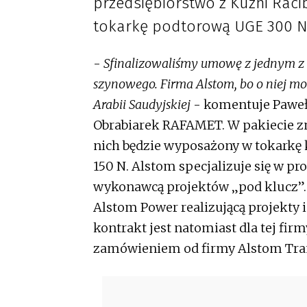
przedsiębiorstwo z Kuźni Racib
tokarkę podtorową UGE 300 N dl
-
Sfinalizowaliśmy umowę z jednym z
szynowego. Firma Alstom, bo o niej mow
Arabii Saudyjskiej
- komentuje Paweł
Obrabiarek RAFAMET. W pakiecie zn
nich będzie wyposażony w tokarkę 
150 N. Alstom specjalizuje się w p
wykonawcą projektów „pod klucz”.
Alstom Power realizującą projekty 
kontrakt jest natomiast dla tej fi
zamówieniem od firmy Alstom Tra