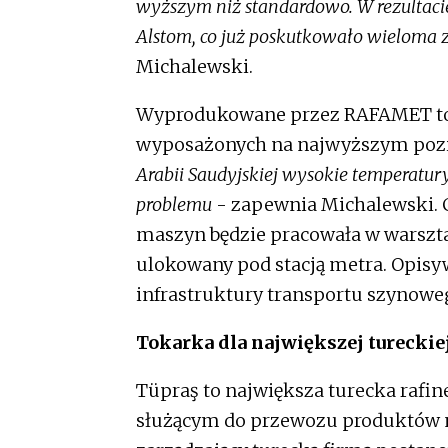
wyższym niż standardowo. W rezultaci
Alstom, co już poskutkowało wieloma
Michalewski.
Wyprodukowane przez RAFAMET tok
wyposażonych na najwyższym pozi
Arabii Saudyjskiej wysokie temperatury
problemu
- zapewnia Michalewski. 
maszyn będzie pracowała w warsztac
ulokowany pod stacją metra. Opisy
infrastruktury transportu szynoweg
Tokarka dla największej tureckiej
Tüpraş to największa turecka rafi
służącym do przewozu produktów n