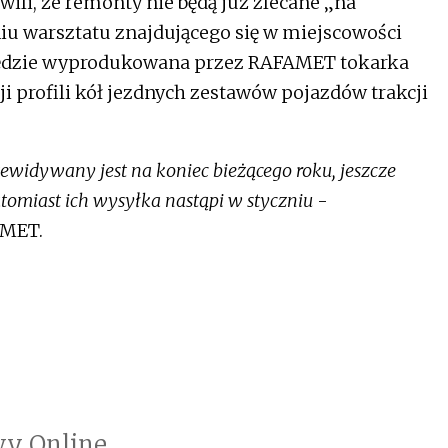
ili, że remonty nie będą już zlecane „na
iu warsztatu znajdującego się w miejscowości
ą będzie wyprodukowana przez RAFAMET tokarka
 profili kół jezdnych zestawów pojazdów trakcji
ewidywany jest na koniec bieżącego roku, jeszcze
tomiast ich wysyłka nastąpi w styczniu
-
AMET.
y Online