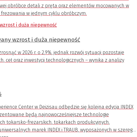
ej obróbce detali z pręta oraz elementów mocowanych w
 i frezowania w jednym cyklu obróbczym.
any wzrost i duża niepewność
snąć w 2026 r. o 2,9%, jednak rozwój sytuacji pozostaje
h, ceł oraz inwestycji technologicznych – wynika z analizy
6
erience Center w Deizisau odbędzie się kolejna edycja INDEX
zentowane będą najnowocześniejsze technologie
ch tokarsko-frezarskich, tokarkach produkcyjnych,
 uniwersalnych marek INDEX i TRAUB, wyposażonych w szereg