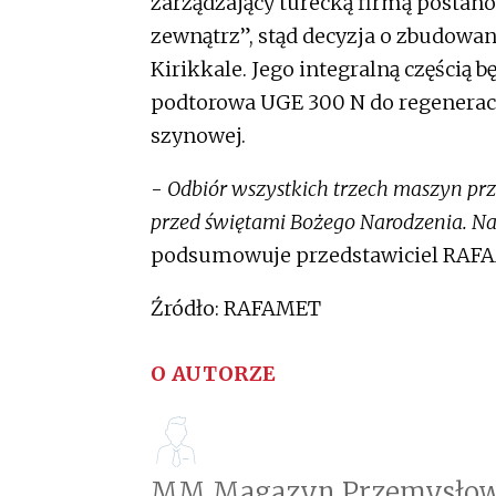
zarządzający turecką firmą postanow
zewnątrz”, stąd decyzja o zbudowan
Kirikkale. Jego integralną części
podtorowa UGE 300 N do regeneracji
szynowej.
-
Odbiór wszystkich trzech maszyn prz
przed świętami Bożego Narodzenia. Na
podsumowuje przedstawiciel RAF
Źródło: RAFAMET
O AUTORZE
MM Magazyn Przemysłow