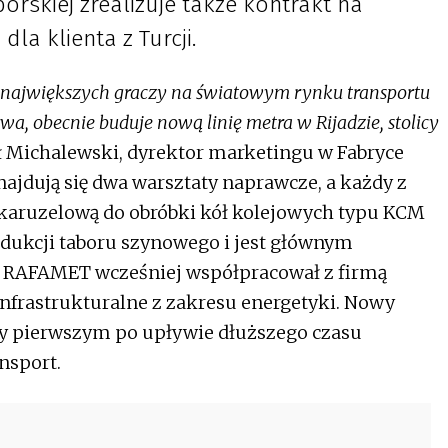
orskiej zrealizuje także kontrakt na
a klienta z Turcji.
 największych graczy na światowym rynku transportu
a, obecnie buduje nową linię metra w Rijadzie, stolicy
 Michalewski, dyrektor marketingu w Fabryce
ajdują się dwa warsztaty naprawcze, a każdy z
karuzelową do obróbki kół kolejowych typu KCM
rodukcji taboru szynowego i jest głównym
 RAFAMET wcześniej współpracował z firmą
infrastrukturalne z zakresu energetyki. Nowy
rmy pierwszym po upływie dłuższego czasu
nsport.