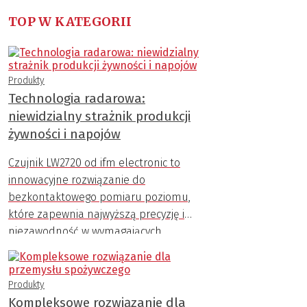
TOP W KATEGORII
Produkty
Technologia radarowa:
niewidzialny strażnik produkcji
żywności i napojów
Czujnik LW2720 od ifm electronic to
innowacyjne rozwiązanie do
bezkontaktowego pomiaru poziomu,
które zapewnia najwyższą precyzję i
niezawodność w wymagających
warunkach przemysłowych.
Produkty
Kompleksowe rozwiązanie dla