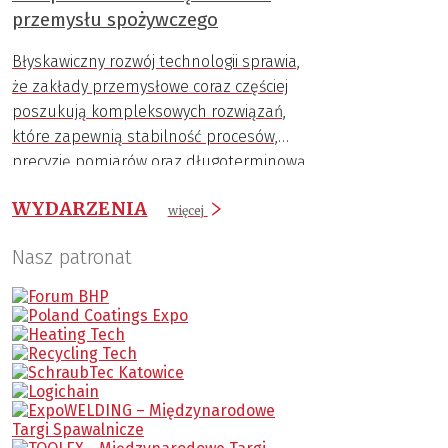
przemysłu spożywczego
Błyskawiczny rozwój technologii sprawia,
że zakłady przemysłowe coraz częściej
poszukują kompleksowych rozwiązań,
które zapewnią stabilność procesów,
precyzję pomiarów oraz długoterminową
trwałość komponentów.
WYDARZENIA
więcej
Nasz patronat