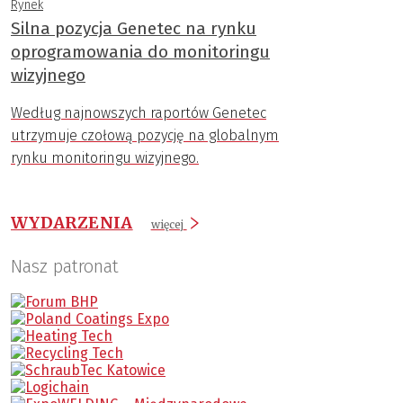
Rynek
Silna pozycja Genetec na rynku
oprogramowania do monitoringu
wizyjnego
Według najnowszych raportów Genetec
utrzymuje czołową pozycję na globalnym
rynku monitoringu wizyjnego.
WYDARZENIA
więcej
Nasz patronat