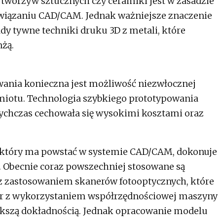
 tworzyw sztucznych czy ceramiki jest w zasadzie
ązaniu CAD/CAM. Jednak ważniejsze znaczenie
y tywne techniki druku 3D z metali, które
nżą.
ania konieczna jest możliwość niezwłocznej
dmiotu. Technologia szybkiego prototypowania
tychczas cechowała się wysokimi kosztami oraz
 który ma powstać w systemie CAD/CAM, dokonuje
. Obecnie coraz powszechniej stosowane są
 zastosowaniem skanerów fotooptycznych, które
iar z wykorzystaniem współrzędnościowej maszyny
kszą dokładnością. Jednak opracowanie modelu