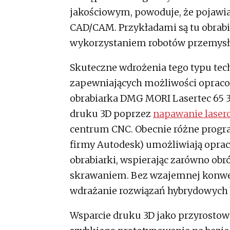
jakościowym, powoduje, że pojawi
CAD/CAM. Przykładami są tu obrabi
wykorzystaniem robotów przemys
Skuteczne wdrożenia tego typu te
zapewniających możliwości oprac
obrabiarka DMG MORI Lasertec 65 3
druku 3D poprzez
napawanie laser
centrum CNC. Obecnie różne progr
firmy Autodesk) umożliwiają opra
obrabiarki, wspierając zarówno obr
skrawaniem. Bez wzajemnej konwe
wdrażanie rozwiązań hybrydowych b
Wsparcie druku 3D jako przyrostowe