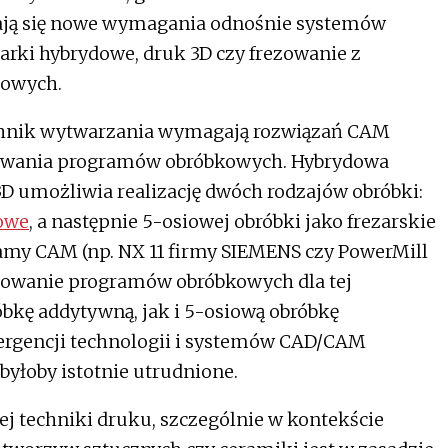
ają się nowe wymagania odnośnie systemów
arki hybrydowe, druk 3D czy frezowanie z
łowych.
chnik wytwarzania wymagają rozwiązań CAM
owania programów obróbkowych. Hybrydowa
D umożliwia realizację dwóch rodzajów obróbki:
owe
, a następnie 5-osiowej obróbki jako frezarskie
amy CAM (np. NX 11 firmy SIEMENS czy PowerMill
cowanie programów obróbkowych dla tej
óbkę addytywną, jak i 5-osiową obróbkę
rgencji technologii i systemów CAD/CAM
yłoby istotnie utrudnione.
j techniki druku, szczególnie w kontekście