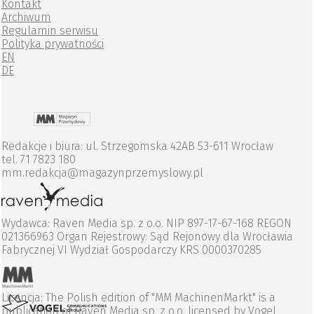
Kontakt
Archiwum
Regulamin serwisu
Polityka prywatności
EN
DE
Redakcje i biura: ul. Strzegomska 42AB 53-611 Wrocław
tel. 71 7823 180
mm.redakcja@magazynprzemyslowy.pl
Wydawca: Raven Media sp. z o.o. NIP 897-17-67-168 REGON
021366963 Organ Rejestrowy: Sąd Rejonowy dla Wrocławia
Fabrycznej VI Wydział Gospodarczy KRS 0000370285
Licencja: The Polish edition of "MM MachinenMarkt" is a
publication of Raven Media sp. z o.o. licensed by Vogel