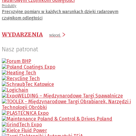
Produkty
Precyzyjne pomiary w każdych warunkach dzięki radarowym
czujnikom odległości
WYDARZENIA
więcej
Nasz patronat