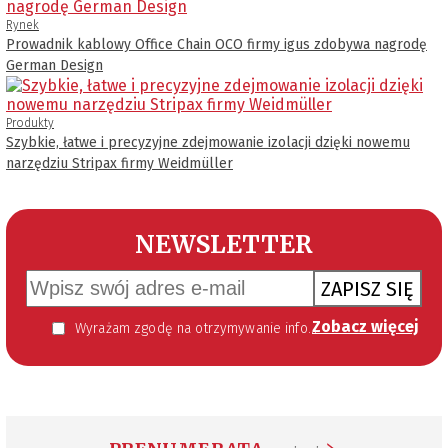
Rynek
Prowadnik kablowy Office Chain OCO firmy igus zdobywa nagrodę
German Design
Produkty
Szybkie, łatwe i precyzyjne zdejmowanie izolacji dzięki nowemu
narzędziu Stripax firmy Weidmüller
NEWSLETTER
ZAPISZ SIĘ
Zobacz więcej
Wyrażam zgodę na otrzymywanie informacji handlowej kierowanej do mnie za pomocą środków komunikacji elektronicznej w szczególności poczty elektronicznej zgodnie z przepisem art. 10 ust 2 ustawy z dnia 18 lipca 2002 roku o świadczeniu usług drogą elektroniczną (Dz. U. 144 z 2002 r. poz. 1204). Zgoda jest dobrowolna, jednak jej wyrażenie jest konieczne, aby otrzymywać newsletter.