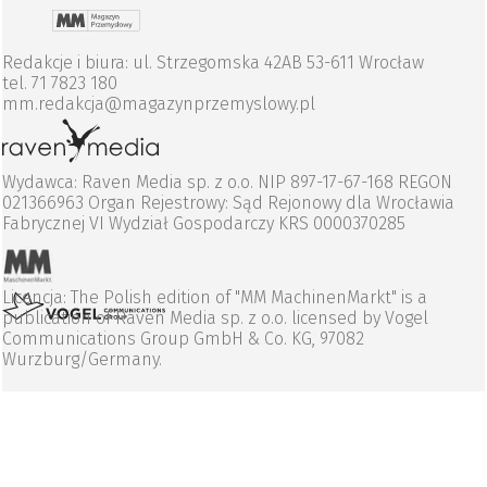
Redakcje i biura: ul. Strzegomska 42AB 53-611 Wrocław
tel. 71 7823 180
mm.redakcja@magazynprzemyslowy.pl
Wydawca: Raven Media sp. z o.o. NIP 897-17-67-168 REGON
021366963 Organ Rejestrowy: Sąd Rejonowy dla Wrocławia
Fabrycznej VI Wydział Gospodarczy KRS 0000370285
Licencja: The Polish edition of "MM MachinenMarkt" is a
publication of Raven Media sp. z o.o. licensed by Vogel
Communications Group GmbH & Co. KG, 97082
Wurzburg/Germany.