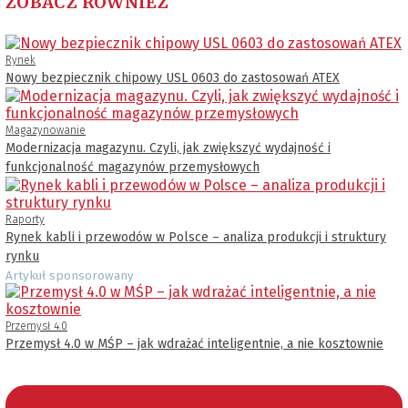
ZOBACZ RÓWNIEŻ
Rynek
Nowy bezpiecznik chipowy USL 0603 do zastosowań ATEX
Magazynowanie
Modernizacja magazynu. Czyli, jak zwiększyć wydajność i
funkcjonalność magazynów przemysłowych
Raporty
Rynek kabli i przewodów w Polsce – analiza produkcji i struktury
rynku
Artykuł sponsorowany
Przemysł 4.0
Przemysł 4.0 w MŚP – jak wdrażać inteligentnie, a nie kosztownie