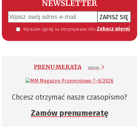
NEWSLETTER
ZAPISZ SIĘ
Zobacz więcej
Wyrażam zgodę na otrzymywanie informacji handlowej kierowanej do mnie za pomocą środków komunikacji elektronicznej w szczególności poczty elektronicznej zgodnie z przepisem art. 10 ust 2 ustawy z dnia 18 lipca 2002 roku o świadczeniu usług drogą elektroniczną (Dz. U. 144 z 2002 r. poz. 1204). Zgoda jest dobrowolna, jednak jej wyrażenie jest konieczne, aby otrzymywać newsletter.
PRENUMERATA
więcej
Chcesz otrzymać nasze czasopismo?
Zamów prenumeratę