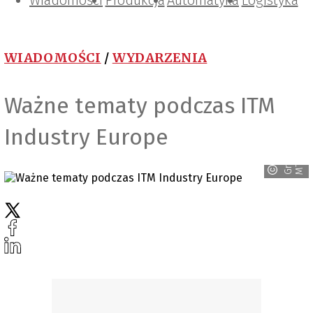
Wiadomości
Projektowanie i konstrukcje
Zarządzanie i IT
Tematy specjalne
Produkcja
Automatyka
Logistyka
WIADOMOŚCI
/
WYDARZENIA
Ważne tematy podczas ITM
Industry Europe
G
r
u
p
a
M
T
P