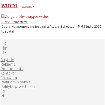
WIDEO
więcej
Ludzie i komentarze
Dobry komponent nie jest ani tańszy, ani droższy ‒ MM Studio 2026
[debata]
O tytule
Reklama
Prenumerata
Kontakt
Archiwum
Regulamin serwisu
Polityka prywatności
EN
DE