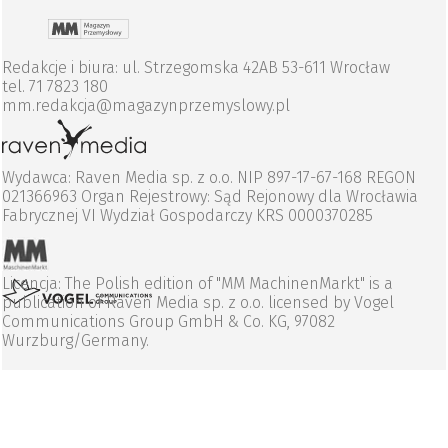
Redakcje i biura: ul. Strzegomska 42AB 53-611 Wrocław
tel. 71 7823 180
mm.redakcja@magazynprzemyslowy.pl
Wydawca: Raven Media sp. z o.o. NIP 897-17-67-168 REGON
021366963 Organ Rejestrowy: Sąd Rejonowy dla Wrocławia
Fabrycznej VI Wydział Gospodarczy KRS 0000370285
Licencja: The Polish edition of "MM MachinenMarkt" is a
publication of Raven Media sp. z o.o. licensed by Vogel
Communications Group GmbH & Co. KG, 97082
Wurzburg/Germany.