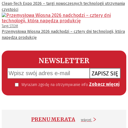
Clean-Tech Expo 2026 – targi nowoczesnych technologii utrzymania
czystości
Targi STOM
Przemysłowa Wiosna 2026 nadchodzi – cztery dni technologii, która
napędza produkcję
NEWSLETTER
ZAPISZ SIĘ
Zobacz więcej
Wyrażam zgodę na otrzymywanie informacji handlowej kierowanej do mnie za pomocą środków komunikacji elektronicznej w szczególności poczty elektronicznej zgodnie z przepisem art. 10 ust 2 ustawy z dnia 18 lipca 2002 roku o świadczeniu usług drogą elektroniczną (Dz. U. 144 z 2002 r. poz. 1204). Zgoda jest dobrowolna, jednak jej wyrażenie jest konieczne, aby otrzymywać newsletter.
PRENUMERATA
więcej