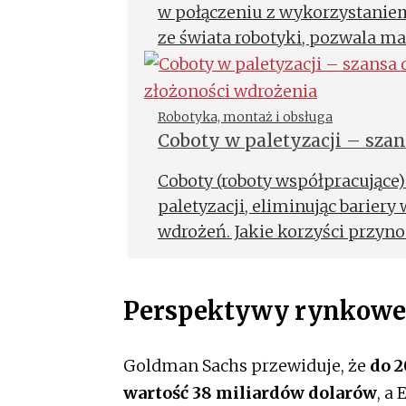
w połączeniu z wykorzystanie
ze świata robotyki, pozwala m
skuteczną automatyzację i robo
Robotyka, montaż i obsługa
Coboty w paletyzacji – sza
kosztowej i złożoności wdr
Coboty (roboty współpracujące
paletyzacji, eliminując barie
wdrożeń. Jakie korzyści przyno
działania MŚP?
Perspektywy rynkowe
Goldman Sachs przewiduje, że
do 
wartość 38 miliardów dolarów
, a