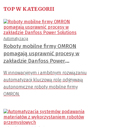
TOP W KATEGORII
Automatyzacja
Roboty mobilne firmy OMRON
pomagają usprawnić procesy w
zakładzie Danfoss Power
Solutions
W innowacyjnym i ambitnym rozwiązaniu
automatyzacji kluczową rolę odgrywają
autonomiczne roboty mobilne firmy
OMRON.