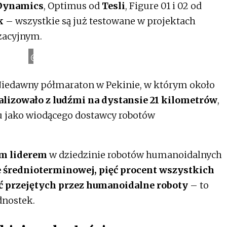
Dynamics
, Optimus od
Tesli
, Figure 01 i 02 od
k
– wszystkie są już testowane w projektach
s
zacyjnym.
B
o
s
t
o
n
D
y
n
a
m
i
c
. Niedawny półmaraton w Pekinie, w którym około
izowało z ludźmi na dystansie 21 kilometrów
,
u jako wiodącego dostawcy robotów
ym liderem
w dziedzinie robotów humanoidalnych
 średnioterminowej, pięć procent wszystkich
ć przejętych przez humanoidalne roboty
– to
dnostek.