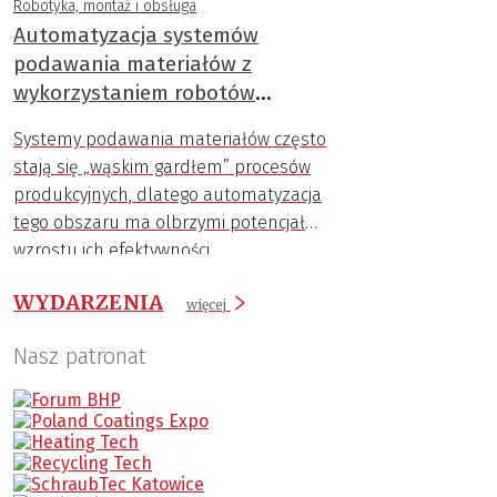
Robotyka, montaż i obsługa
Automatyzacja systemów
podawania materiałów z
wykorzystaniem robotów
przemysłowych
Systemy podawania materiałów często
stają się „wąskim gardłem” procesów
produkcyjnych, dlatego automatyzacja
tego obszaru ma olbrzymi potencjał
wzrostu ich efektywności.
WYDARZENIA
więcej
Nasz patronat