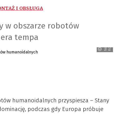
NTAŻ I OBSŁUGA
y w obszarze robotów
iera tempa
s
N
e
u
r
a
R
o
b
o
t
i
c
otów humanoidalnych przyspiesza – Stany
 dominację, podczas gdy Europa próbuje