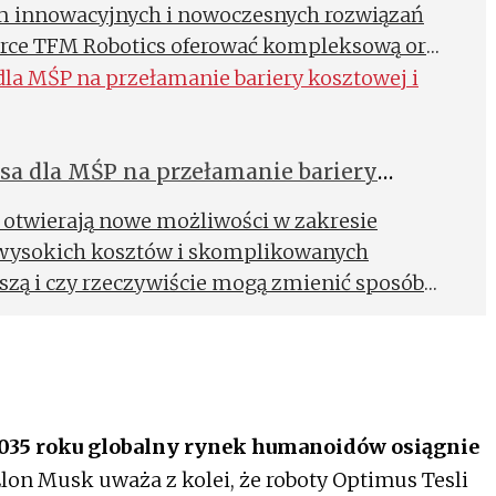
m innowacyjnych i nowoczesnych rozwiązań
arce TFM Robotics oferować kompleksową oraz
tyzację procesów.
nsa dla MŚP na przełamanie bariery
ożenia
) otwierają nowe możliwości w zakresie
ry wysokich kosztów i skomplikowanych
szą i czy rzeczywiście mogą zmienić sposób
2035 roku globalny rynek humanoidów osiągnie
 Elon Musk uważa z kolei, że roboty Optimus Tesli