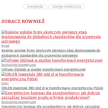
energetyka
energia elektryczna
ZOBACZ RÓWNIEŻ
Rynek
Kolejne polskie firmy ukończyły pierwszy etap dostosowania do
globalnych standardów dla przemysłu jądrowego
Technologie energetyczne
Cyfrowy bliźniak w służbie transformacji energetycznej
Firmy
ORLEN inwestuje 380 mld zł w transformację energetyczną Polski
Technologie energetyczne
Energetyczny kompas dla przedsiębiorcy: jak dobrze zarządzać