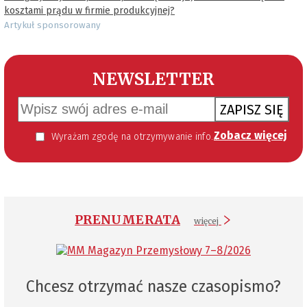
kosztami prądu w firmie produkcyjnej?
Artykuł sponsorowany
NEWSLETTER
ZAPISZ SIĘ
Zobacz więcej
Wyrażam zgodę na otrzymywanie informacji handlowej kierowanej do mnie za pomocą środków komunikacji elektronicznej w szczególności poczty elektronicznej zgodnie z przepisem art. 10 ust 2 ustawy z dnia 18 lipca 2002 roku o świadczeniu usług drogą elektroniczną (Dz. U. 144 z 2002 r. poz. 1204). Zgoda jest dobrowolna, jednak jej wyrażenie jest konieczne, aby otrzymywać newsletter.
PRENUMERATA
więcej
Chcesz otrzymać nasze czasopismo?