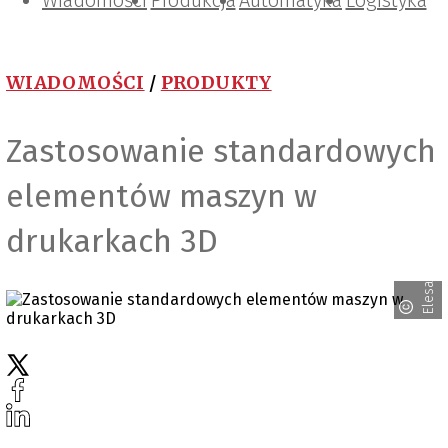
Wiadomości
Projektowanie i konstrukcje
Zarządzanie i IT
Tematy specjalne
Produkcja
Automatyka
Logistyka
WIADOMOŚCI
/
PRODUKTY
Zastosowanie standardowych
elementów maszyn w
drukarkach 3D
Elesa+Ganter