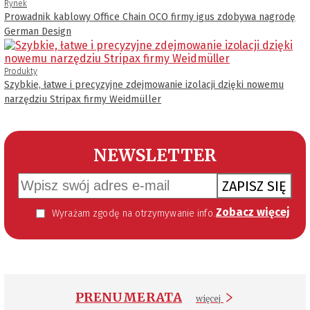
Rynek
Prowadnik kablowy Office Chain OCO firmy igus zdobywa nagrodę
German Design
Produkty
Szybkie, łatwe i precyzyjne zdejmowanie izolacji dzięki nowemu
narzędziu Stripax firmy Weidmüller
NEWSLETTER
ZAPISZ SIĘ
Zobacz więcej
Wyrażam zgodę na otrzymywanie informacji handlowej kierowanej do mnie za pomocą środków komunikacji elektronicznej w szczególności poczty elektronicznej zgodnie z przepisem art. 10 ust 2 ustawy z dnia 18 lipca 2002 roku o świadczeniu usług drogą elektroniczną (Dz. U. 144 z 2002 r. poz. 1204). Zgoda jest dobrowolna, jednak jej wyrażenie jest konieczne, aby otrzymywać newsletter.
PRENUMERATA
więcej