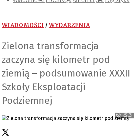
Wiadomości
Projektowanie i konstrukcje
Zarządzanie i IT
Tematy specjalne
Produkcja
Automatyka
Logistyka
WIADOMOŚCI
/
WYDARZENIA
Zielona transformacja
zaczyna się kilometr pod
ziemią – podsumowanie XXXII
Szkoły Eksploatacji
Podziemnej
D
a
d
L
a
c
w
i
h