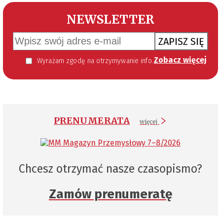
NEWSLETTER
ZAPISZ SIĘ
Zobacz więcej
Wyrażam zgodę na otrzymywanie informacji handlowej kierowanej do mnie za pomocą środków komunikacji elektronicznej w szczególności poczty elektronicznej zgodnie z przepisem art. 10 ust 2 ustawy z dnia 18 lipca 2002 roku o świadczeniu usług drogą elektroniczną (Dz. U. 144 z 2002 r. poz. 1204). Zgoda jest dobrowolna, jednak jej wyrażenie jest konieczne, aby otrzymywać newsletter.
PRENUMERATA
więcej
Chcesz otrzymać nasze czasopismo?
Zamów prenumeratę