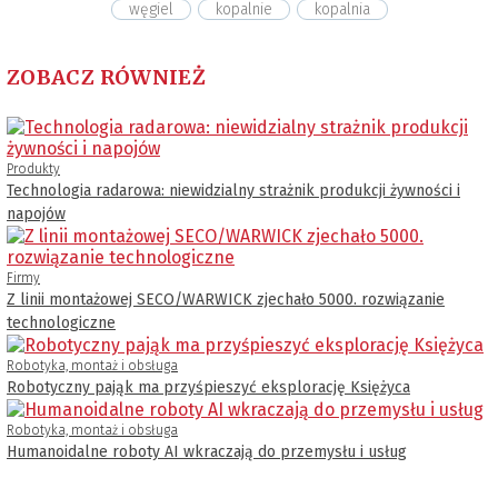
węgiel
kopalnie
kopalnia
ZOBACZ RÓWNIEŻ
Produkty
Technologia radarowa: niewidzialny strażnik produkcji żywności i
napojów
Firmy
Z linii montażowej SECO/WARWICK zjechało 5000. rozwiązanie
technologiczne
Robotyka, montaż i obsługa
Robotyczny pająk ma przyśpieszyć eksplorację Księżyca
Robotyka, montaż i obsługa
Humanoidalne roboty AI wkraczają do przemysłu i usług