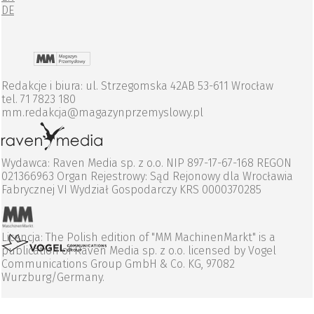
DE
Redakcje i biura: ul. Strzegomska 42AB 53-611 Wrocław
tel. 71 7823 180
mm.redakcja@magazynprzemyslowy.pl
Wydawca: Raven Media sp. z o.o. NIP 897-17-67-168 REGON
021366963 Organ Rejestrowy: Sąd Rejonowy dla Wrocławia
Fabrycznej VI Wydział Gospodarczy KRS 0000370285
Licencja: The Polish edition of "MM MachinenMarkt" is a
publication of Raven Media sp. z o.o. licensed by Vogel
Communications Group GmbH & Co. KG, 97082
Wurzburg/Germany.