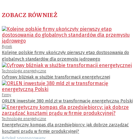
ZOBACZ RÓWNIEŻ
Rynek
Kolejne polskie firmy ukończyły pierwszy etap dostosowania do
globalnych standardów dla przemysłu jądrowego
Technologie energetyczne
Cyfrowy bliźniak w służbie transformacji energetycznej
Firmy
ORLEN inwestuje 380 mld zł w transformację energetyczną Polski
Technologie energetyczne
Energetyczny kompas dla przedsiębiorcy: jak dobrze zarządzać
kosztami prądu w firmie produkcyjnej?
Artykuł sponsorowany