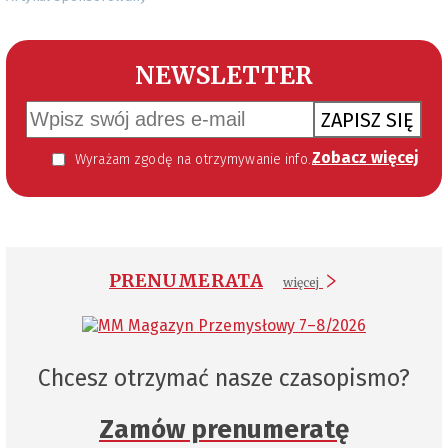
NEWSLETTER
ZAPISZ SIĘ
Zobacz więcej
Wyrażam zgodę na otrzymywanie informacji handlowej kierowanej do mnie za pomocą środków komunikacji elektronicznej w szczególności poczty elektronicznej zgodnie z przepisem art. 10 ust 2 ustawy z dnia 18 lipca 2002 roku o świadczeniu usług drogą elektroniczną (Dz. U. 144 z 2002 r. poz. 1204). Zgoda jest dobrowolna, jednak jej wyrażenie jest konieczne, aby otrzymywać newsletter.
PRENUMERATA
więcej
Chcesz otrzymać nasze czasopismo?
Zamów prenumeratę