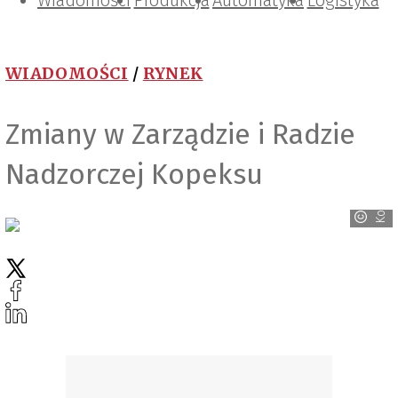
Wiadomości
Projektowanie i konstrukcje
Zarządzanie i IT
Tematy specjalne
Produkcja
Automatyka
Logistyka
WIADOMOŚCI
/
RYNEK
Zmiany w Zarządzie i Radzie
Nadzorczej Kopeksu
Kopex