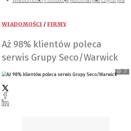
Wiadomości
Projektowanie i konstrukcje
Zarządzanie i IT
Tematy specjalne
Produkcja
Automatyka
Logistyka
WIADOMOŚCI
/
FIRMY
Aż 98% klientów poleca
Seco/Warwick
serwis Grupy Seco/Warwick