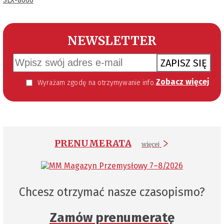
SLX-8060
NEWSLETTER
ZAPISZ SIĘ
Zobacz więcej
Wyrażam zgodę na otrzymywanie informacji handlowej kierowanej do mnie za pomocą środków komunikacji elektronicznej w szczególności poczty elektronicznej zgodnie z przepisem art. 10 ust 2 ustawy z dnia 18 lipca 2002 roku o świadczeniu usług drogą elektroniczną (Dz. U. 144 z 2002 r. poz. 1204). Zgoda jest dobrowolna, jednak jej wyrażenie jest konieczne, aby otrzymywać newsletter.
PRENUMERATA
więcej
Chcesz otrzymać nasze czasopismo?
Zamów prenumeratę