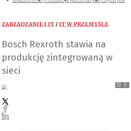
Wiadomości
Projektowanie i konstrukcje
Zarządzanie i IT
Tematy specjalne
Produkcja
Automatyka
Logistyka
ZARZĄDZANIE I IT
/
IT W PRZEMYŚLE
Bosch Rexroth stawia na
produkcję zintegrowaną w
sieci
Bosch