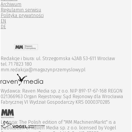
Archiwum
Regulamin serwisu
Polityka prywatności
EN
DE
Redakcje i biura: ul. Strzegomska 42AB 53-611 Wrocław
tel. 71 7823 180
mm.redakcja@magazynprzemyslowy.pl
Wydawca: Raven Media sp. z o.o. NIP 897-17-67-168 REGON
021366963 Organ Rejestrowy: Sąd Rejonowy dla Wrocławia
Fabrycznej VI Wydział Gospodarczy KRS 0000370285
Licencja: The Polish edition of "MM MachinenMarkt" is a
publication of Raven Media sp. z o.o. licensed by Vogel