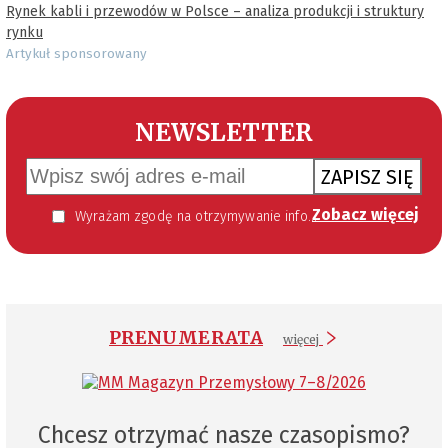
Rynek kabli i przewodów w Polsce – analiza produkcji i struktury
rynku
Artykuł sponsorowany
NEWSLETTER
ZAPISZ SIĘ
Zobacz więcej
Wyrażam zgodę na otrzymywanie informacji handlowej kierowanej do mnie za pomocą środków komunikacji elektronicznej w szczególności poczty elektronicznej zgodnie z przepisem art. 10 ust 2 ustawy z dnia 18 lipca 2002 roku o świadczeniu usług drogą elektroniczną (Dz. U. 144 z 2002 r. poz. 1204). Zgoda jest dobrowolna, jednak jej wyrażenie jest konieczne, aby otrzymywać newsletter.
PRENUMERATA
więcej
Chcesz otrzymać nasze czasopismo?